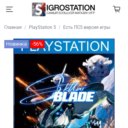
Главная
PlayStation 5
Есть ПС5 версия игры
Новинка
-56%