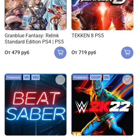
Granblue Fantasy: Relink
TEKKEN 8 PS5
Standard Edition PS4 | PS5
От
479 руб
От
719 руб
Новинка
VR
VR2
Новинка
COOP
EN