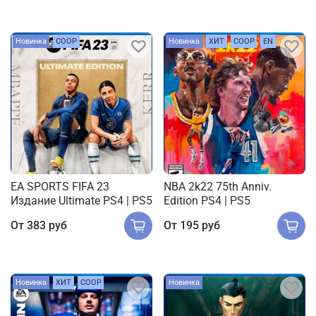
Новинка
COOP
Новинка
ХИТ
COOP
EN
EA SPORTS FIFA 23
NBA 2k22 75th Anniv.
Издание Ultimate PS4 | PS5
Edition PS4 | PS5
От
383 руб
От
195 руб
Новинка
ХИТ
COOP
Новинка