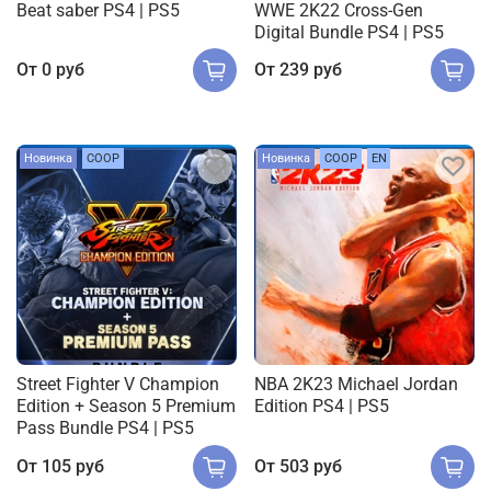
Beat saber PS4 | PS5
WWE 2K22 Cross-Gen
Digital Bundle PS4 | PS5
От
0 руб
От
239 руб
Новинка
COOP
Новинка
COOP
EN
Street Fighter V Champion
NBA 2K23 Michael Jordan
Edition + Season 5 Premium
Edition PS4 | PS5
Pass Bundle PS4 | PS5
От
105 руб
От
503 руб