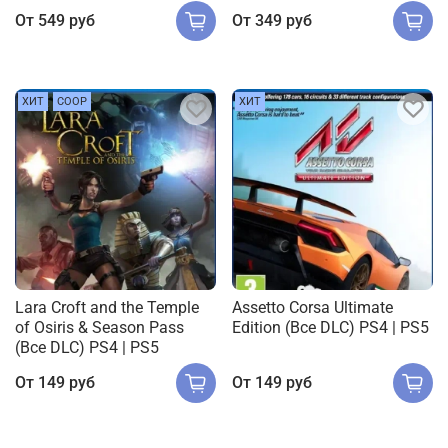
От
549 руб
От
349 руб
ХИТ
COOP
ХИТ
Lara Croft and the Temple
Assetto Corsa Ultimate
of Osiris & Season Pass
Edition (Все DLC) PS4 | PS5
(Все DLC) PS4 | PS5
От
149 руб
От
149 руб