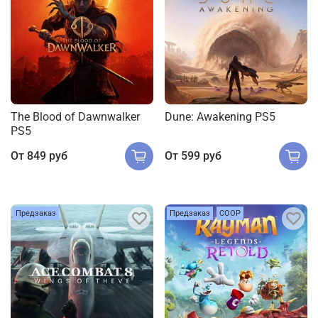
The Blood of Dawnwalker
Dune: Awakening PS5
PS5
От
849 руб
От
599 руб
Предзаказ
Предзаказ
COOP