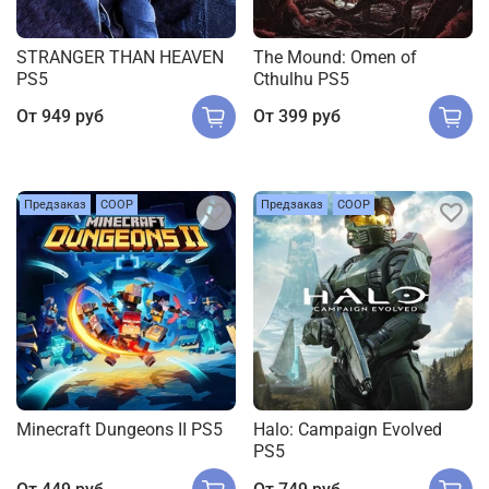
STRANGER THAN HEAVEN
The Mound: Omen of
PS5
Cthulhu PS5
От
949 руб
От
399 руб
Предзаказ
COOP
Предзаказ
COOP
Minecraft Dungeons II PS5
Halo: Campaign Evolved
PS5