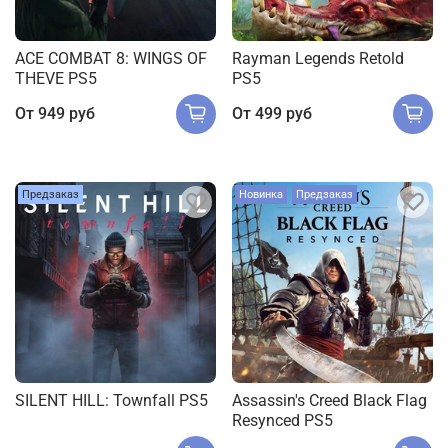
ACE COMBAT 8: WINGS OF
Rayman Legends Retold
THEVE PS5
PS5
От
949 руб
От
499 руб
Предзаказ
Новинка
Предзаказ
SILENT HILL: Townfall PS5
Assassin's Creed Black Flag
Resynced PS5