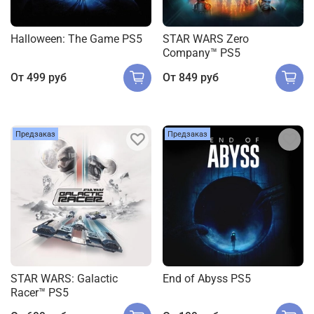
Halloween: The Game PS5
STAR WARS Zero
Company™ PS5
От
499 руб
От
849 руб
Предзаказ
Предзаказ
STAR WARS: Galactic
End of Abyss PS5
Racer™ PS5