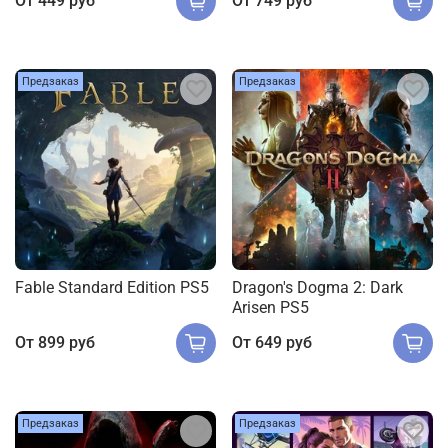
От
449 руб
От
749 руб
Предзаказ
Предзаказ
Fable Standard Edition PS5
Dragon's Dogma 2: Dark
Arisen PS5
От
899 руб
От
649 руб
Предзаказ
Предзаказ