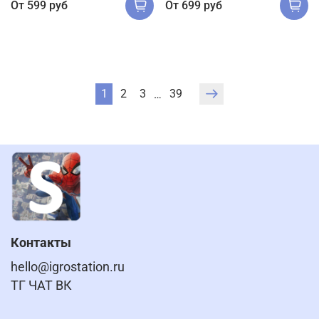
От
599 руб
От
699 руб
1
2
3
39
…
Контакты
hello@igrostation.ru
ТГ ЧАТ ВК