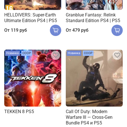
HELLDIVERS: Super-Earth
Granblue Fantasy: Relink
Ultimate Edition PS4 | PS5
Standard Edition PS4 | PS5
От
119 руб
От
479 руб
Новинка
COOP
Новинка
COOP
TEKKEN 8 PS5
Call Of Duty: Modern
Warfare III — Cross-Gen
Bundle PS4 и PS5