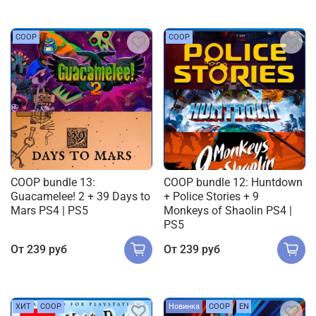
COOP
COOP
COOP bundle 13:
COOP bundle 12: Huntdown
Guacamelee! 2 + 39 Days to
+ Police Stories + 9
Mars PS4 | PS5
Monkeys of Shaolin PS4 |
PS5
От
239 руб
От
239 руб
ХИТ
COOP
Новинка
COOP
EN