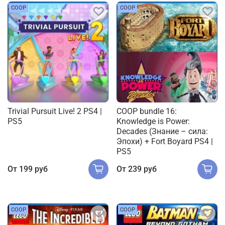
COOP
COOP
Trivial Pursuit Live! 2 PS4 |
COOP bundle 16:
PS5
Knowledge is Power:
Decades (Знание – сила:
Эпохи) + Fort Boyard PS4 |
PS5
От
199 руб
От
239 руб
COOP
COOP