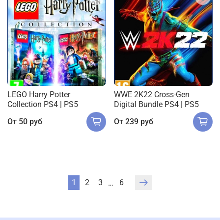
LEGO Harry Potter
WWE 2K22 Cross-Gen
Collection PS4 | PS5
Digital Bundle PS4 | PS5
От
50 руб
От
239 руб
1
2
3
6
…