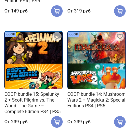
Edition PS4 | PS5
От
149 руб
От
319 руб
COOP
COOP
COOP bundle 15: Spelunky
COOP bundle 14: Mushroom
2 + Scott Pilgrim vs. The
Wars 2 + Magicka 2: Special
World: The Game –
Editions PS4 | PS5
Complete Edition PS4 | PS5
От
239 руб
От
239 руб