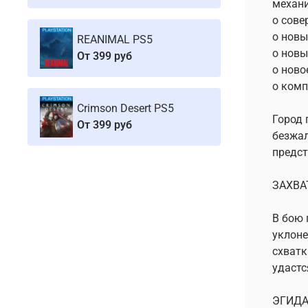
механи
o сове
o новы
REANIMAL PS5
o новы
От
399 руб
o ново
o комп
Crimson Desert PS5
Город 
От
399 руб
безжал
предст
ЗАХВА
В бою 
уклоне
схватк
удастс
ЭГИДА