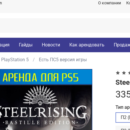
on
О компании
К
ация
Гайды
Новости
Как арендовать
Продаж
PlayStation 5
Есть ПС5 версия игры
Stee
335
Тип а
П2 