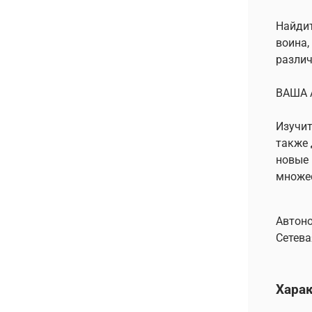
Найдит
воина,
различ
ВАША 
Изучит
также 
новые 
множес
Автоно
Сетева
Хара