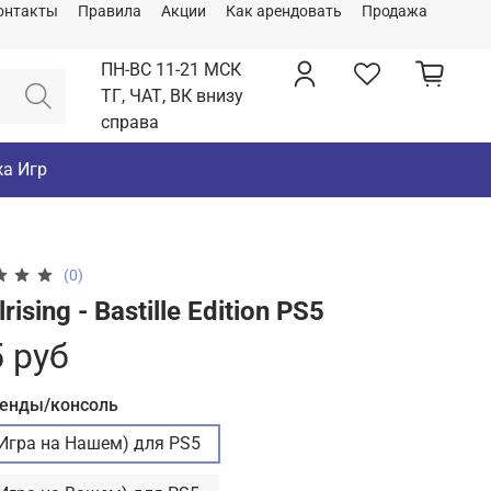
онтакты
Правила
Акции
Как арендовать
Продажа
ПН-ВС 11-21 МСК
ТГ, ЧАТ, ВК внизу
справа
а Игр
(0)
lrising - Bastille Edition PS5
 руб
ренды/консоль
(Игра на Нашем) для PS5