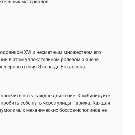
ительных материалов:
Людовиком XVI и несметным множеством его
ции в этом увлекательном ролевом экшене
женерного гения Эжена де Вокансона.
ю просчитывать каждое движение. Комбинируйте
 пробить себе путь через улицы Парижа. Каждая
еумолимых механических боссов-исполинов не