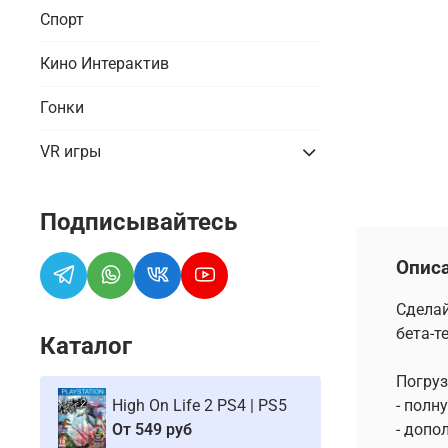
Спорт
Кино Интерактив
Гонки
VR игры
Подписывайтесь
Опис
Сделай
бета-т
Каталог
Погруз
- полн
High On Life 2 PS4 | PS5
- допо
От
549 руб