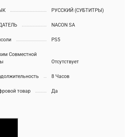
ЫК
РУССКИЙ (СУБТИТРЫ)
ДАТЕЛЬ
NACON SA
нсоли
PS5
жим Совместной
ры
Отсутствует
одолжительность
8 Часов
фровой товар
Да