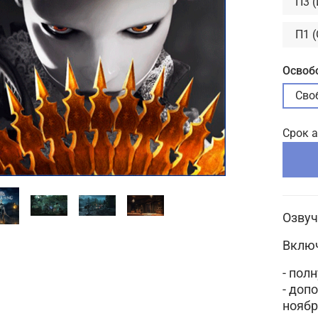
П3 
П1 
Освоб
Сво
Срок 
Озвуч
Включ
- пол
- доп
ноябр