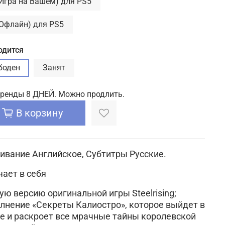
(Игра на Вашем) для PS5
(Офлайн) для PS5
одится
боден
Занят
аренды 8 ДНЕЙ. Можно продлить.
В корзину
ивание Английское, Субтитры Русские.
ает в себя
ную версию оригинальной игры Steelrising;
олнение «Секреты Калиостро», которое выйдет в
е и раскроет все мрачные тайны королевской