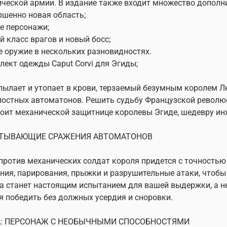
ческой армии. В издание также входит множество дополн
ршенно новая область;
е персонажи;
й класс врагов и новый босс;
е оружие в нескольких разновидностях.
лект одежды Caput Corvi для Эгиды;
пылает и утопает в крови, терзаемый безумным королем 
остных автоматонов. Решить судьбу Французской револю
оит механической защитнице королевы Эгиде, шедевру ин
ТЫВАЮЩИЕ СРАЖЕНИЯ АВТОМАТОНОВ
против механических солдат короля придется с точность
ния, парирования, прыжки и разрушительные атаки, чтобы
а станет настоящим испытанием для вашей выдержки, а н
я победить без должных усердия и сноровки.
: ПЕРСОНАЖ С НЕОБЫЧНЫМИ СПОСОБНОСТЯМИ