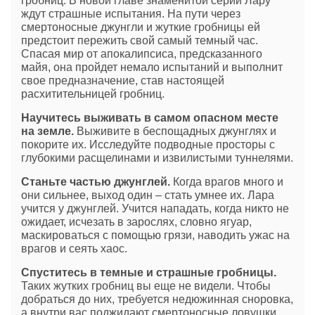
гробниц. В новой главе знаменитой серии Лару
ждут страшные испытания. На пути через
смертоносные джунгли и жуткие гробницы ей
предстоит пережить свой самый темный час.
Спасая мир от апокалипсиса, предсказанного
майя, она пройдет немало испытаний и выполнит
свое предназначение, став настоящей
расхитительницей гробниц.
Научитесь выживать в самом опасном месте
на земле.
Выживите в беспощадных джунглях и
покорите их. Исследуйте подводные просторы с
глубокими расщелинами и извилистыми туннелями.
Станьте частью джунглей.
Когда врагов много и
они сильнее, выход один – стать умнее их. Лара
учится у джунглей. Учится нападать, когда никто не
ожидает, исчезать в зарослях, словно ягуар,
маскироваться с помощью грязи, наводить ужас на
врагов и сеять хаос.
Спуститесь в темные и страшные гробницы.
Таких жутких гробниц вы еще не видели. Чтобы
добраться до них, требуется недюжинная сноровка,
а внутри вас поджидают смертоносные ловушки.