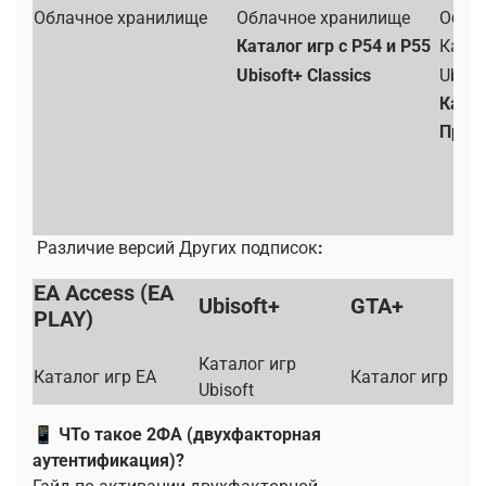
Облачное хранилище
Облачное хранилище
Обла
Каталог игр с Р54 и Р55
Катал
Ubisoft+ Classics
Ubiso
Катал
Проб
Различие версий Других подписок
:
EA Access (EA
Ubisoft+
GTA+
PLAY)
Каталог игр
Каталог игр EA
Каталог игр GTA
Ubisoft
📱 ЧТо такое 2ФА (двухфакторная
аутентификация)?