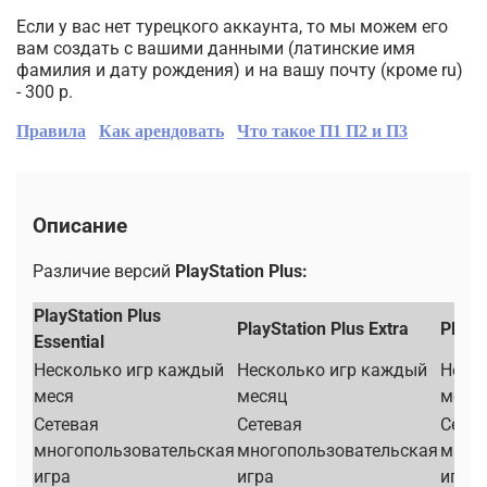
Если у вас нет турецкого аккаунта, то мы можем его
вам создать с вашими данными (латинские имя
фамилия и дату рождения) и на вашу почту (кроме ru)
- 300 р.
Правила
Как арендовать
Что такое П1 П2 и П3
Описание
Различие версий
PlayStation Plus:
PlayStation Plus
PlayStation Plus Extra
PlayS
Essential
Несколько игр каждый
Несколько игр каждый
Неск
меся
месяц
меся
Сетевая
Сетевая
Сетев
многопользовательская
многопользовательская
мног
игра
игра
игра