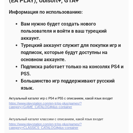
(EA PLAY),
Ubisoft+,
GTA+
Информация по использованию:
Вам нужно будет создать нового
пользователя и войти в ваш турецкий
аккаунт.
Турецкий аккаунт служит для покупки игр и
подписок, которые будут доступны на
основном аккаунте.
Подписка работает только на консолях PS4 и
PS5.
Большинство игр поддерживают русский
язык.
Актуальный каталог игр с Р54 и Р55 с описанием, какой язык входит
https://www.playstation.com/en-tr/ps-plus/games/?
category=GAME_CATALOG#plus-container
Актуальный каталог классики с описанием, какой язык входит
https://www.playstation.com/en-tr/ps-plus/games/?
category=CLASSICS_CATALOG#plus-container