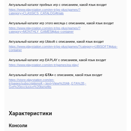
Актуальный каталог пробных игр с описанием, какой язык входит
https://www.playstation.com/en-tr/ps-plus/games/?
category=CLASSICS_CATALOG#trials
Актуальный каталог игр этого месяца с описанием, какой язык входит
https://www.playstation.com/en-tr/ps-plus/games/?
category=MONTHLY_GAMES#plus-container
Актуальный каталог игр Ubisoft с описанием, какой язык входит
https://www.playstation.com/en-tr/ps-plus/games/?category=UBISOFT#plus-
container
Актуальный каталог игр
EA PLAY с описанием, какой язык входит
https://www.playstation.com/en-tr/games/ea-play/
Актуальный каталог игр
GTA+
с описанием, какой язык входит
https://store.playstation.com/en-
tr/pages/subscriptions#:~:text=View%20All-,GTA%2B,-
Get%20exclusive%20benefits
Характеристики
Консоли