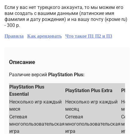
Если у вас нет турецкого аккаунта, то мы можем его
вам создать с вашими данными (латинские имя
фамилия и дату рождения) и на вашу почту (кроме ru)
- 300 р.
Правила
Как арендовать
Что такое П1 П2 и П3
Описание
Различие версий
PlayStation Plus:
PlayStation Plus
PlayStation Plus Extra
PlayS
Essential
Несколько игр каждый
Несколько игр каждый
Неск
меся
месяц
меся
Сетевая
Сетевая
Сетев
многопользовательская
многопользовательская
мног
игра
игра
игра