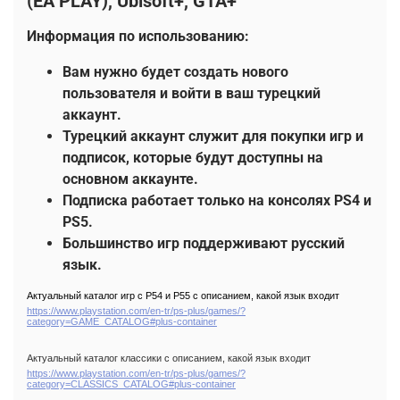
(EA PLAY),
Ubisoft+,
GTA+
Информация по использованию:
Вам нужно будет создать нового
пользователя и войти в ваш турецкий
аккаунт.
Турецкий аккаунт служит для покупки игр и
подписок, которые будут доступны на
основном аккаунте.
Подписка работает только на консолях PS4 и
PS5.
Большинство игр поддерживают русский
язык.
Актуальный каталог игр с Р54 и Р55 с описанием, какой язык входит
https://www.playstation.com/en-tr/ps-plus/games/?
category=GAME_CATALOG#plus-container
Актуальный каталог классики с описанием, какой язык входит
https://www.playstation.com/en-tr/ps-plus/games/?
category=CLASSICS_CATALOG#plus-container