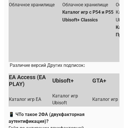
Облачное хранилище
Облачное хранилище
Обла
Каталог игр с Р54 и Р55
Катал
Ubisoft+ Classics
Ubiso
Катал
Проб
Различие версий Других подписок
:
EA Access (EA
Ubisoft+
GTA+
PLAY)
Каталог игр
Каталог игр EA
Каталог игр GTA
Ubisoft
📱 ЧТо такое 2ФА (двухфакторная
аутентификация)?