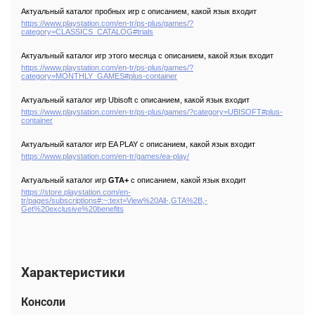
Актуальный каталог пробных игр с описанием, какой язык входит
https://www.playstation.com/en-tr/ps-plus/games/?
category=CLASSICS_CATALOG#trials
Актуальный каталог игр этого месяца с описанием, какой язык входит
https://www.playstation.com/en-tr/ps-plus/games/?
category=MONTHLY_GAMES#plus-container
Актуальный каталог игр Ubisoft с описанием, какой язык входит
https://www.playstation.com/en-tr/ps-plus/games/?category=UBISOFT#plus-
container
Актуальный каталог игр
EA PLAY с описанием, какой язык входит
https://www.playstation.com/en-tr/games/ea-play/
Актуальный каталог игр
GTA+
с описанием, какой язык входит
https://store.playstation.com/en-
tr/pages/subscriptions#:~:text=View%20All-,GTA%2B,-
Get%20exclusive%20benefits
Характеристики
Консоли