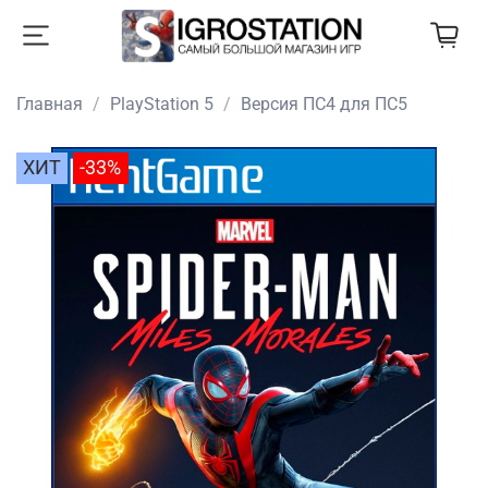
Главная
PlayStation 5
Версия ПС4 для ПС5
ХИТ
-33%