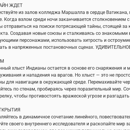
АЙН ЖДЕТ
ствуйте из залов колледжа Маршалла в сердце Ватикана, 
. Когда взлом среди ночи заканчивается столкновением 
 отправиться на поиски потрясающей тайны, стоящей за к
кта. Создавая новые союзы и сталкиваясь со знакомыми 
ующими персонажами, использовать хитрость и остроумие,
ать в напряженных постановочных сценах. УДИВИТЕЛЬНО
ОМ
ный хлыст Индианы остается в основе его снаряжения и м
уживания и нападения на врагов. Но хлыст — это не прост
ы для навигации в окружающей среде. Перемахивайте чер
йтесь по стенам, пробираясь через поразительный мир. Со
релку, чтобы противостоять вражеской угрозе и разгадать
ТКРЫТИЯ
ляйтесь в динамичное сочетание линейного, повествовател
йте своего внутреннего исследователя и раскопайте мир 