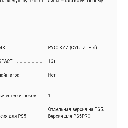
ать следующую часть тайны — или змей. Почему
ЫК
РУССКИЙ (СУБТИТРЫ)
ЗРАСТ
16+
айн игра
Нет
ичество игроков
1
Отдельная версия на PS5,
сия для PS5
Версия для PS5PRO