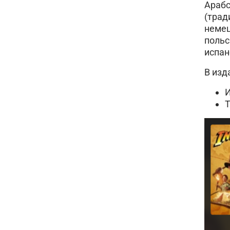
Арабс
(трад
немец
польс
испан
В изд
T