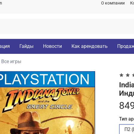
on
О компании
К
ация
Гайды
Новости
Как арендовать
Продаж
Все игры
Indi
Инд
849
Тип а
П2 