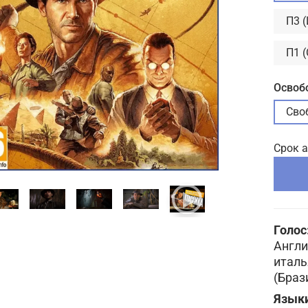
П3 
П1 
Освоб
Сво
Срок 
Голос
Англи
италь
(Браз
Языки