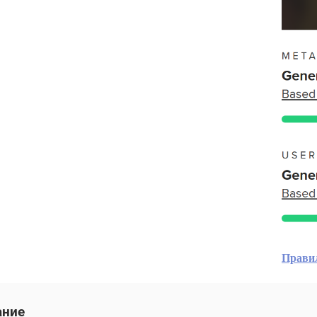
Прави
ание