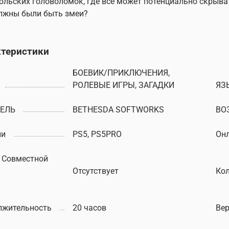
ольских головоломок, где все может потенциально скрыв
лжны были быть змеи?
ктеристики
БОЕВИК/ПРИКЛЮЧЕНИЯ,
РОЛЕВЫЕ ИГРЫ, ЗАГАДКИ
ЯЗ
ЕЛЬ
BETHESDA SOFTWORKS
ВО
ли
PS5, PS5PRO
Онл
 Совместной
Отсутствует
Кол
лжительность
20 часов
Вер