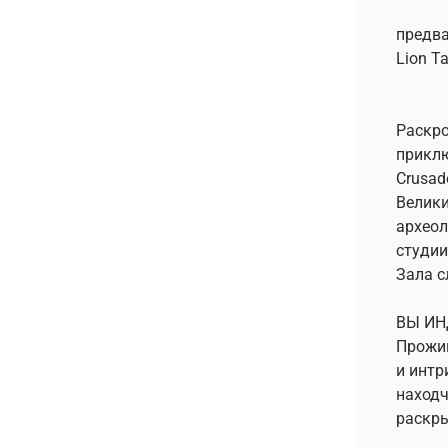
предва
Lion T
Раскро
приклю
Crusad
Велики
археол
студии
Зала с
ВЫ И
Прожив
и интр
находч
раскры