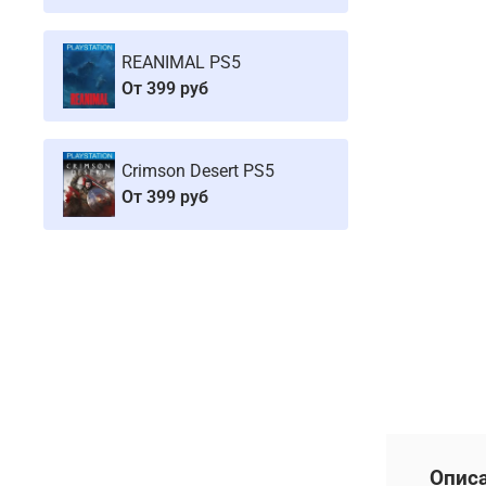
REANIMAL PS5
От
399 руб
Crimson Desert PS5
От
399 руб
Опис