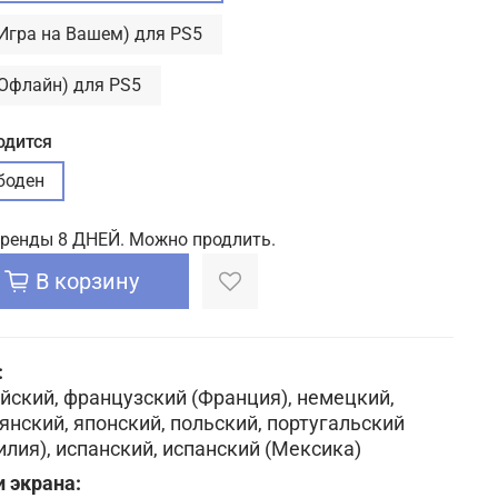
(Игра на Вашем) для PS5
(Офлайн) для PS5
одится
боден
аренды 8 ДНЕЙ. Можно продлить.
В корзину
:
йский, французский (Франция), немецкий,
янский, японский, польский, португальский
илия), испанский, испанский (Мексика)
 экрана: