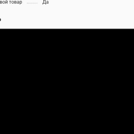
вой товар
Да
о