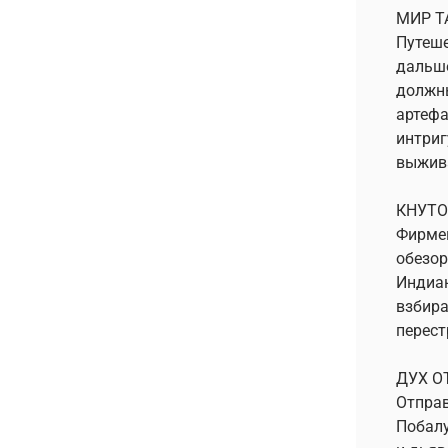
МИР Т
Путеше
дальше
должны
артефа
интриг
выжив
КНУТ
Фирмен
обезор
Индиан
взбира
перест
ДУХ О
Отправ
Побалу