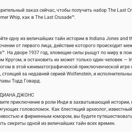
рительный заказ сейчас, чтобы получить набор The Last Cru
amer Whip, как в The Last Crusade™.
йте одну из величайших тайн истории в Indiana Jones and t
чении от первого лица, действие которого происходит между
e™. На дворе 1937 год, зловещие силы рыщут по миру в пои
м Кругом, и остановить их может только один человек — I
огом в этой кинематографической приключенческой игре 
, стоящей за недавней серией Wolfenstein, и исполнитель
лавы Тодд Говард.
НДИАНА ДЖОНС
ите приключение в роли Инди в захватывающей истории,
игующих головоломок. Как блестящий археолог, известный
ивостью и фирменным юмором, вы будете путешествовать 
ть секреты одной из величайших тайн всех времен.