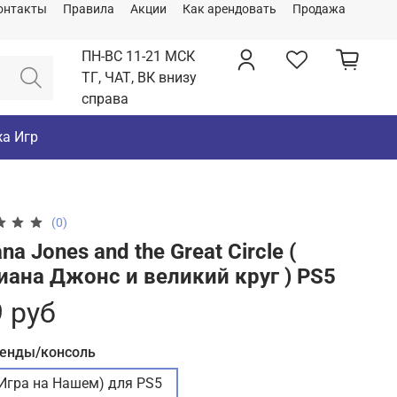
онтакты
Правила
Акции
Как арендовать
Продажа
ПН-ВС 11-21 МСК
ТГ, ЧАТ, ВК внизу
справа
а Игр
(0)
ana Jones and the Great Circle (
иана Джонс и великий круг ) PS5
 руб
ренды/консоль
(Игра на Нашем) для PS5