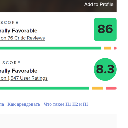
ла
Как арендовать
Что такое П1 П2 и П3