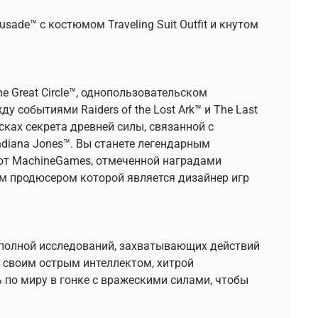
sade™ с костюмом Traveling Suit Outfit и кнутом
he Great Circle™, однопользовательском
 событиями Raiders of the Lost Ark™ и The Last
сках секрета древней силы, связанной с
ndiana Jones™. Вы станете легендарным
от MachineGames, отмеченной наградами
ным продюсером которой является дизайнер игр
 полной исследований, захватывающих действий
 своим острым интеллектом, хитрой
по миру в гонке с вражескими силами, чтобы