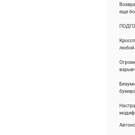
Возвра
еще бо
ПОДГО
Кроссп
любой
Огромн
взрывч
Безумн
бумер
Настра
модифи
Автоно