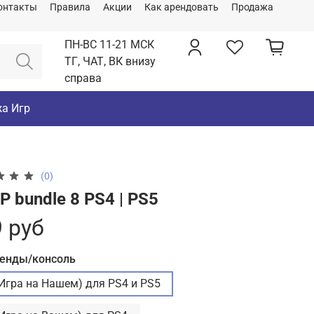
онтакты
Правила
Акции
Как арендовать
Продажа
ПН-ВС 11-21 МСК
ТГ, ЧАТ, ВК внизу
справа
а Игр
(0)
 bundle 8 PS4 | PS5
 руб
ренды/консоль
(Игра на Нашем) для PS4 и PS5