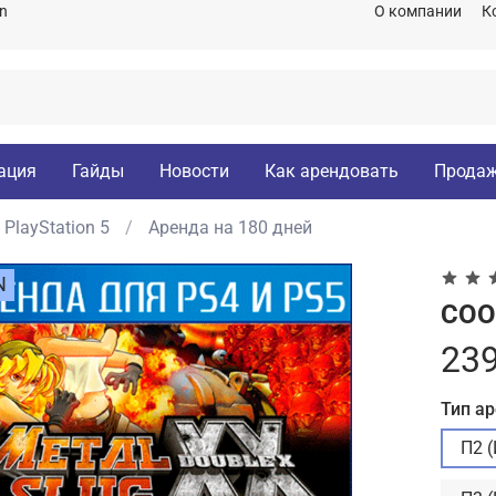
on
О компании
К
ация
Гайды
Новости
Как арендовать
Продаж
PlayStation 5
Аренда на 180 дней
N
COOP
239
Тип а
П2 