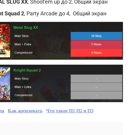
L SLUG XX
, Shoot'em up
до 2, Общий экран
ht Squad 2
, Party Arcade до 4, Общий экран
ла
Как арендовать
Что такое П1 П2 и П3