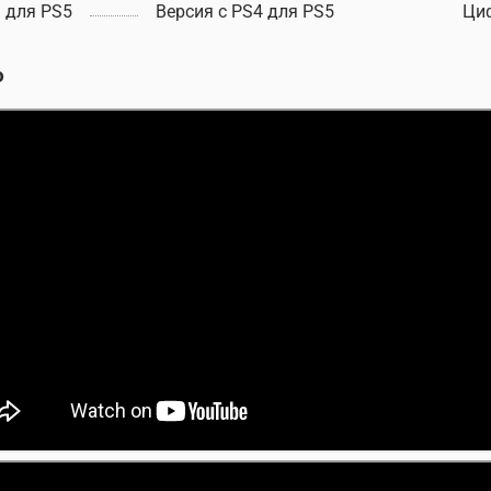
 для PS5
Версия с PS4 для PS5
Ци
о