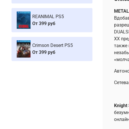
METAL
REANIMAL PS5
Вдобав
От
399 руб
разреш
DUALSH
XX пре
Crimson Desert PS5
также 
От
399 руб
незабы
«молча
Автоно
Сетева
Knight
безумн
онлайн