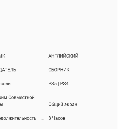
ЫК
АНГЛИЙСКИЙ
ДАТЕЛЬ
СБОРНИК
нсоли
PS5 | PS4
жим Совместной
ры
Общий экран
одолжительность
8 Часов