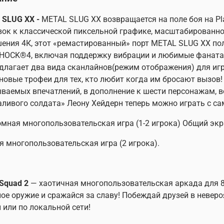
 SLUG XX -
METAL SLUG XX возвращается на поле боя на Pl
ок к классической пиксельной графике, масштабированно
ения 4К, этот «ремастированный» порт METAL SLUG XX п
OCK®4, включая поддержку вибрации и любимые фанатам
длагает два вида сканлайнов(режим отображения) для игр
новые трофеи для тех, кто любит когда им бросают вызов
ваемых впечатлений, в дополнение к шести персонажам, 
ливого солдата» Леону Хейдерн теперь можно играть с са
мная многопользовательская игра (1-2 игрока) Общий экр
я многопользовательская игра (2 игрока).
 Squad 2
— хаотичная многопользовательская аркада для 8 
ое оружие и сражайся за славу! Побеждай друзей в невер
 или по локальной сети!