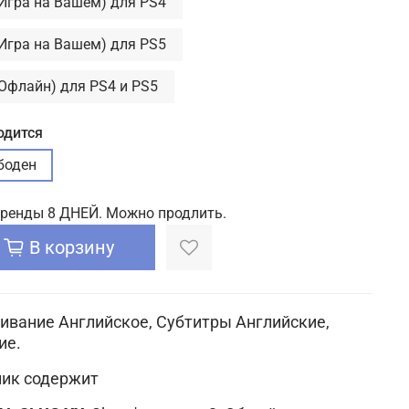
(Игра на Вашем) для PS4
(Игра на Вашем) для PS5
(Офлайн) для PS4 и PS5
одится
боден
аренды 8 ДНЕЙ. Можно продлить.
В корзину
ивание Английское, Субтитры Английские,
ие.
ик содержит