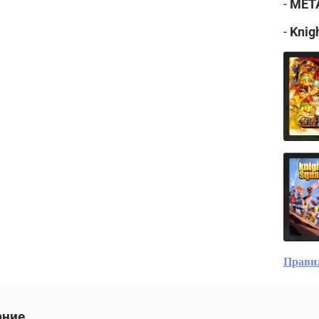
-
META
-
Knig
Прави
ание