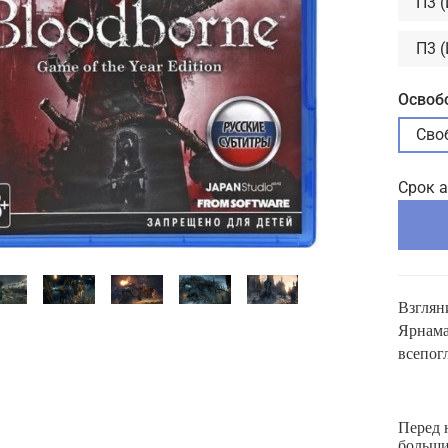
П3 
П3 
Освоб
Сво
Срок 
Взглян
Ярнама
всепог
Перед 
больши