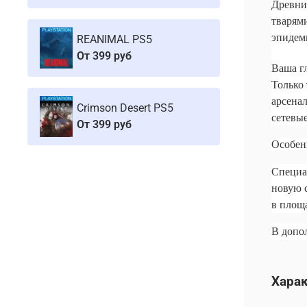
Древни
тварям
эпидем
REANIMAL PS5
От
399 руб
Ваша гл
Только 
арсенал
Crimson Desert PS5
сетевы
От
399 руб
Особен
Специал
новую 
в площ
В допо
Хара