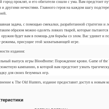
й город проклят, и его обитатели сошли с ума. Вам предстоит п
и и другими нечистями. Главного героя на каждом шагу подсте
ией.
авная задача, с помощью смекалки, разработанной стратегии и 
таким образом можно одолеть ловких тварей, которые пытаются 
 оружия будет вам в помощь для борьбы со злом. Вас удивит и 
е режимы, присущие этой захватывающей игре.
ности издания:
ьный выпуск игры Bloodborne: Порождение крови. Game of the Y
сюжетную кампанию, в которой вам предстоит узнать трагическ
адку для своих безумных игр.
лнение к The Old Hunters, издание предоставит доступ к новым 
ктеристики