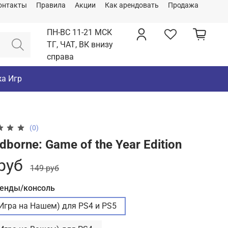
онтакты
Правила
Акции
Как арендовать
Продажа
ПН-ВС 11-21 МСК
ТГ, ЧАТ, ВК внизу
справа
а Игр
(0)
dborne: Game of the Year Edition
руб
149 руб
ренды/консоль
(Игра на Нашем) для PS4 и PS5