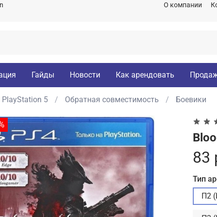
on
О компании
К
ация
Гайды
Новости
Как арендовать
Продаж
PlayStation 5
Обратная совместимость
Боевики
%
Bloo
83 
Тип а
П2 