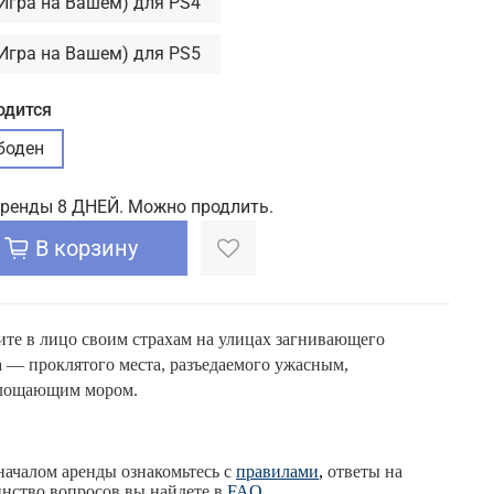
(Игра на Вашем) для PS4
(Игра на Вашем) для PS5
одится
боден
аренды 8 ДНЕЙ. Можно продлить.
В корзину
ите в лицо своим страхам на улицах загнивающего
 — проклятого места, разъедаемого ужасным,
лощающим мором.
началом аренды ознакомьтесь с
правилами
,
ответы на
нство вопросов вы найдете в
FAQ