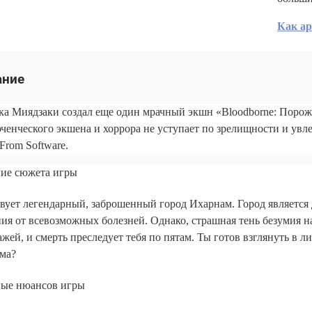
Как ар
ание
ка Миядзаки создал еще один мрачный экшн «Bloodborne: Порожд
ченческого экшена и хоррора не уступает по зрелищности и ув
From Software.
ие сюжета игры
вует легендарный, заброшенный город Ихарнам. Город является
ия от всевозможных болезней. Однако, страшная тень безумия н
жей, и смерть преследует тебя по пятам. Ты готов взглянуть в 
ма?
ные нюансов игры