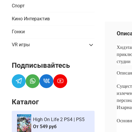
Спорт
Кино Интерактив
Гонки
Опис
VR игры
Хидэта
приклю
студии 
Подписывайтесь
Описан
Сущест
излечен
Каталог
персона
Ихарна
High On Life 2 PS4 | PS5
Основ
От
549 руб