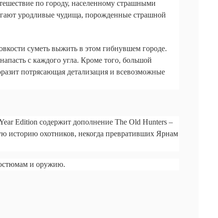
утешествие по городу, населенному страшными
регают уродливые чудища, порожденные страшной
ловкости суметь выжить в этом гибнувшем городе.
напасть с каждого угла. Кроме того, большой
поразит потрясающая детализация и всевозможные
ear Edition содержит дополнение The Old Hunters –
ую историю охотников, некогда превративших Ярнам
костюмам и оружию.