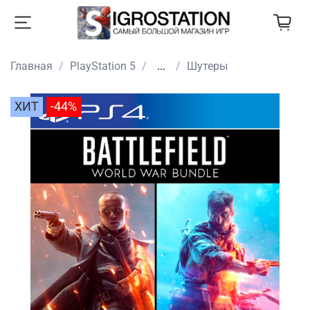
Главная
PlayStation 5
...
Шутеры
ХИТ
-44%