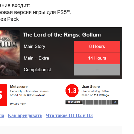
ание входит:
ровая версия игры для PS5™.
tes Pack
ла
Как арендовать
Что такое П1 П2 и П3