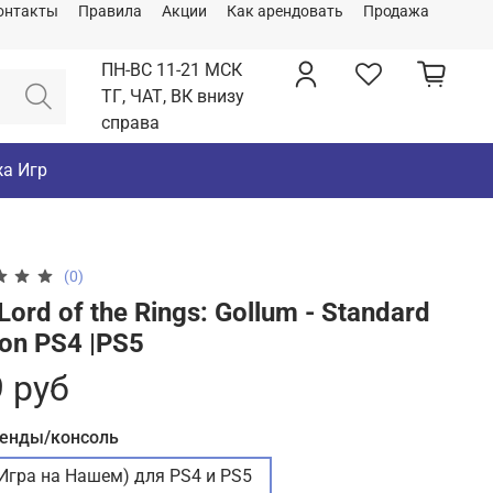
онтакты
Правила
Акции
Как арендовать
Продажа
ПН-ВС 11-21 МСК
ТГ, ЧАТ, ВК внизу
справа
а Игр
(0)
Lord of the Rings: Gollum - Standard
ion PS4 |PS5
 руб
ренды/консоль
(Игра на Нашем) для PS4 и PS5