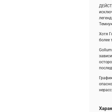
ДЕЙСТВ
исключ
легенд
Темную
Хотя Г
более 
Gollum
зависи
осторо
послед
График
опасно
нерасс
Хара