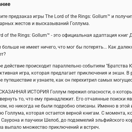
ание
те предзаказ игры The Lord of the Rings: Gollum™ и получи
арных жестов и высказываний Голлума.
rd of the Rings: Gollum™ - это официальная адаптация книг Д
 больше не имеет ничего, что мог бы потерять... Как дале
ет?
е действие происходит параллельно событиям "Братства Коль
ктивная игра, которая предлагает приключения и экшн. В 
е путешествие и узнаете, как он перехитрил самых могущ
КАЗАННАЯ ИСТОРИЯ Голлум пережил опасности, о которых
вернуть то, что ему принадлежит. Его отчаянные поиски 
ом, но никогда не были подробно описаны. Именно в этой
ю Голлума, которая остается верной книгам. С момента, к
 Саурона и паучихи Шелоб, до подземелий эльфийского кор
а выпало множество приключений и встреч.