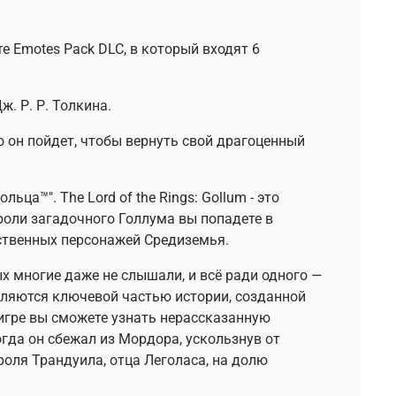
те Emotes Pack DLC, в который входят 6
ж. Р. Р. Толкина.
ко он пойдет, чтобы вернуть свой драгоценный
ца™". The Lord of the Rings: Gollum - это
роли загадочного Голлума вы попадете в
ественных персонажей Средиземья.
 многие даже не слышали, и всё ради одного —
являются ключевой частью истории, созданной
 игре вы сможете узнать нерассказанную
огда он сбежал из Мордора, ускользнув от
оля Трандуила, отца Леголаса, на долю