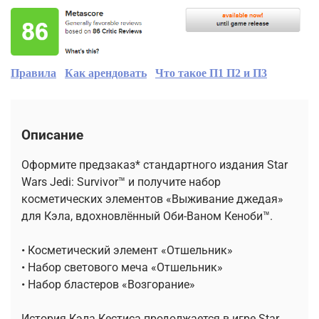
Правила
Как арендовать
Что такое П1 П2 и П3
Описание
Оформите предзаказ* стандартного издания Star
Wars Jedi: Survivor™ и получите набор
косметических элементов «Выживание джедая»
для Кэла, вдохновлённый Оби-Ваном Кеноби™.
• Косметический элемент «Отшельник»
• Набор светового меча «Отшельник»
• Набор бластеров «Возгорание»
История Кэла Кестиса продолжается в игре Star