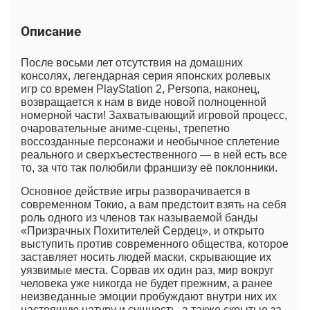
Описание
После восьми лет отсутствия на домашних
консолях, легендарная серия японских ролевых
игр со времен PlayStation 2, Persona, наконец,
возвращается к нам в виде новой полноценной
номерной части! Захватывающий игровой процесс,
очаровательные аниме-сцены, трепетно
воссозданные персонажи и необычное сплетение
реального и сверхъестественного — в ней есть все
то, за что так полюбили франшизу её поклонники.
Основное действие игры разворачивается в
современном Токио, а вам предстоит взять на себя
роль одного из членов так называемой банды
«Призрачных Похитителей Сердец», и открыто
выступить против современного общества, которое
заставляет носить людей маски, скрывающие их
уязвимые места. Сорвав их один раз, мир вокруг
человека уже никогда не будет прежним, а ранее
неизведанные эмоции пробуждают внутри них их
настоящую натуру и сущность, а также скрытые за