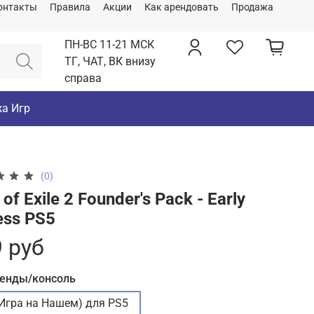
онтакты
Правила
Акции
Как арендовать
Продажа
ПН-ВС 11-21 МСК
ТГ, ЧАТ, ВК внизу
справа
а Игр
(0)
 of Exile 2 Founder's Pack - Early
ess PS5
 руб
ренды/консоль
(Игра на Нашем) для PS5