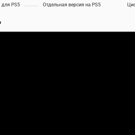
 для PS5
Отдельная версия на PS5
Ци
о