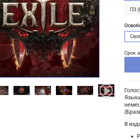
П3 
Освоб
Сво
Срок 
Голос
Языки
немец
(Браз
В изд
P