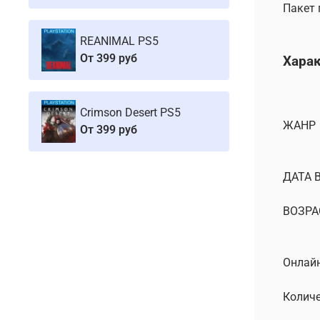
Пакет 
REANIMAL PS5
От
399 руб
Хара
Crimson Desert PS5
ЖАНР
От
399 руб
ДАТА 
ВОЗРА
Онлайн
Количе