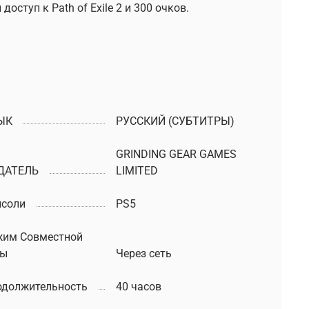
оступ к Path of Exile 2 и 300 очков.
ЫК
РУССКИЙ (СУБТИТРЫ)
GRINDING GEAR GAMES
ДАТЕЛЬ
LIMITED
нсоли
PS5
жим Совместной
ры
Через сеть
одолжительность
40 часов