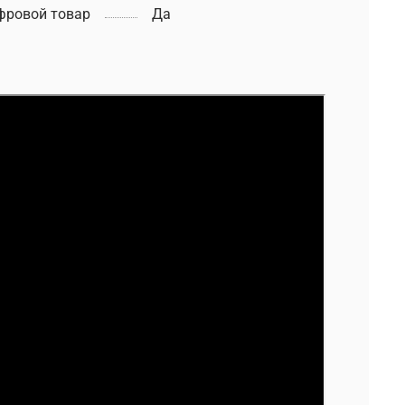
фровой товар
Да