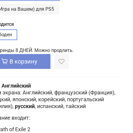
(Игра на Вашем) для PS5
одится
боден
аренды 8 ДНЕЙ. Можно продлить.
В корзину
:
Английский
 экрана:
Английский, французский (Франция),
кий, японский, корейский, португальский
илия),
русский
, испанский, тайский
ание входит:
ath of Exile 2