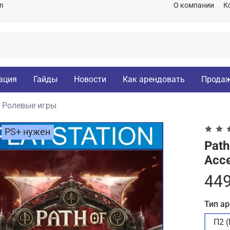
on
О компании
К
ация
Гайды
Новости
Как арендовать
Продаж
Ролевые игры
PS+ нужен
Path
Acc
449
Тип а
П2 