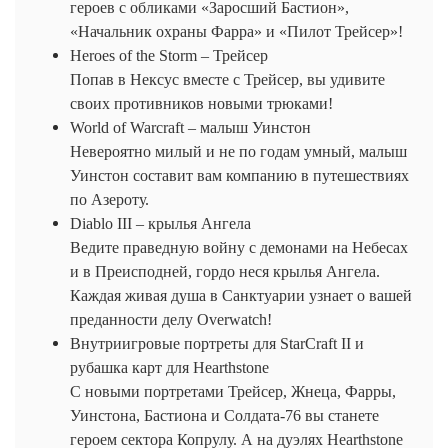
героев с обликами «Заросший Бастион»,
«Начальник охраны Фарра» и «Пилот Трейсер»!
Heroes of the Storm – Трейсер
Попав в Нексус вместе с Трейсер, вы удивите
своих противников новыми трюками!
World of Warcraft – малыш Уинстон
Невероятно милый и не по годам умный, малыш
Уинстон составит вам компанию в путешествиях
по Азероту.
Diablo III – крылья Ангела
Ведите праведную войну с демонами на Небесах
и в Преисподней, гордо неся крылья Ангела.
Каждая живая душа в Санктуарии узнает о вашей
преданности делу Overwatch!
Внутриигровые портреты для StarCraft II и
рубашка карт для Hearthstone
С новыми портретами Трейсер, Жнеца, Фарры,
Уинстона, Бастиона и Солдата-76 вы станете
героем сектора Копрулу. А на дуэлях Hearthstone