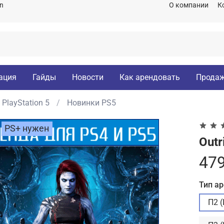
on
О компании
К
ация
Гайды
Новости
Как арендовать
Продаж
PlayStation 5
Новинки PS5
PS+ нужен
Outr
479
Тип а
П2 