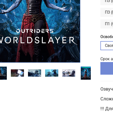
П3 
П3 
П1 
Освоб
Сво
Срок 
Озвуч
Сложн
!!! Д