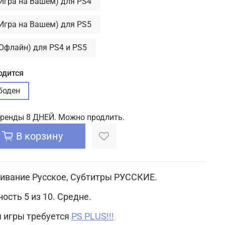
(Игра на Вашем) для PS4
(Игра на Вашем) для PS5
(Офлайн) для PS4 и PS5
одится
боден
аренды 8 ДНЕЙ. Можно продлить.
В корзину
ивание Русское, Субтитры РУССКИЕ.
ость 5 из 10. Средне.
ля игры требуется
PS PLUS!!!