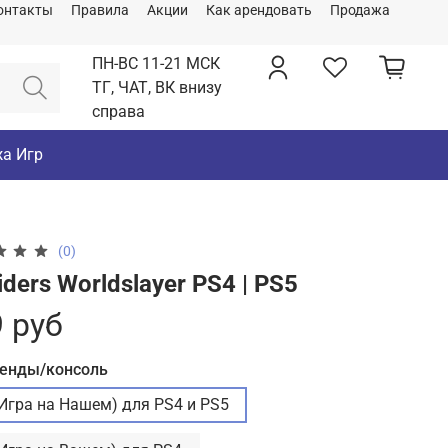
онтакты
Правила
Акции
Как арендовать
Продажа
ПН-ВС 11-21 МСК
ТГ, ЧАТ, ВК внизу
справа
а Игр
(0)
iders Worldslayer PS4 | PS5
 руб
ренды/консоль
(Игра на Нашем) для PS4 и PS5