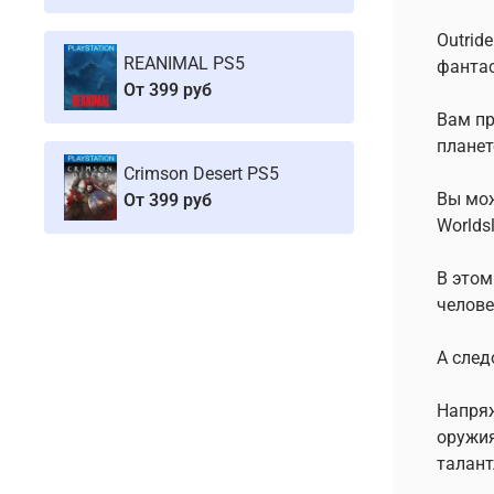
Outrid
REANIMAL PS5
фантас
От
399 руб
Вам пр
планет
Crimson Desert PS5
Вы мож
От
399 руб
Worlds
В этом
челове
А след
Напряж
оружия
талант