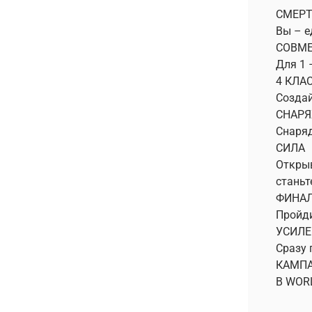
СМЕРТ
Вы – е
СОВМЕ
Для 1 
4 КЛА
Создай
СНАР
Снаряд
СИЛА
Открыв
станьт
ФИНАЛ
Пройди
УСИЛЕ
Сразу 
КАМПА
В WORL