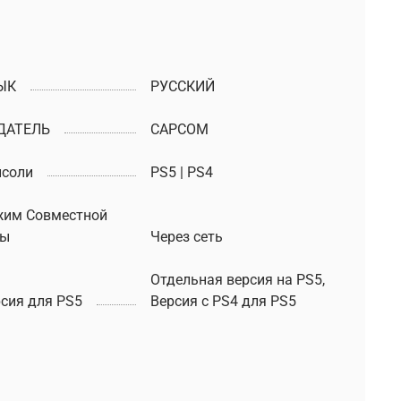
ЫК
РУССКИЙ
ДАТЕЛЬ
CAPCOM
нсоли
PS5 | PS4
жим Совместной
ры
Через сеть
Отдельная версия на PS5,
сия для PS5
Версия с PS4 для PS5