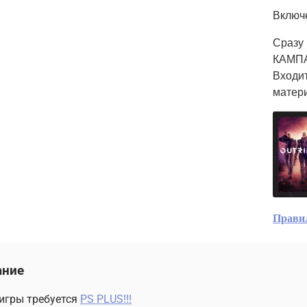
Включ
Сразу 
КАМП
Входи
матер
Прави
ание
я игры требуется
PS PLUS!!!