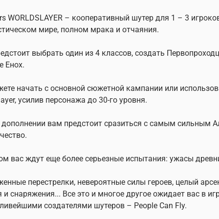
ers WORLDSLAYER – кооперативный шутер для 1 – 3 игроков
тическом мире, полном мрака и отчаяния.
едстоит выбрать один из 4 классов, создать Первопроходц
е Енох.
ете начать с основной сюжетной кампании или использова
layer, усилив персонажа до 30-го уровня.
 дополнении вам предстоит сразиться с самым сильным А
чество.
ом вас ждут еще более серьезные испытания: ужасы древни
енные перестрелки, невероятные силы героев, целый арсе
 и снаряжения... Все это и многое другое ожидает вас в
ливейшими создателями шутеров – People Can Fly.