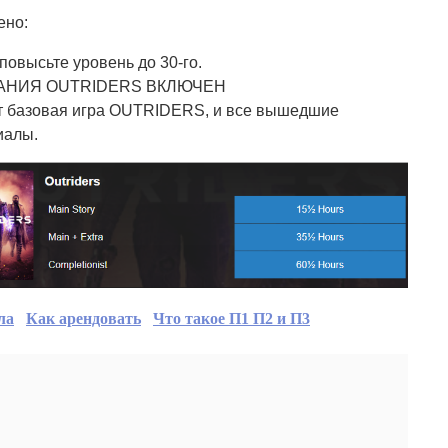
ено:
повысьте уровень до 30-го.
АНИЯ OUTRIDERS ВКЛЮЧЕН
т базовая игра OUTRIDERS, и все вышедшие
иалы.
ла
Как арендовать
Что такое П1 П2 и П3