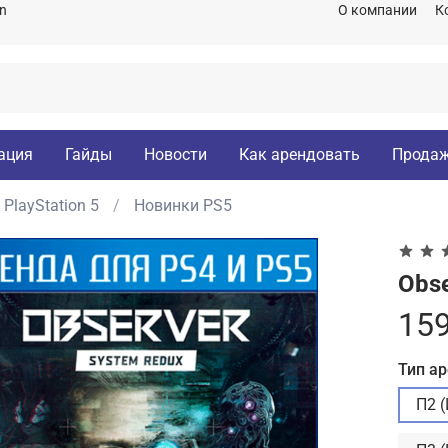
on
О компании
К
ация
Гайды
Новости
Как арендовать
Продаж
PlayStation 5
Новинки PS5
Obse
159
Тип а
П2 