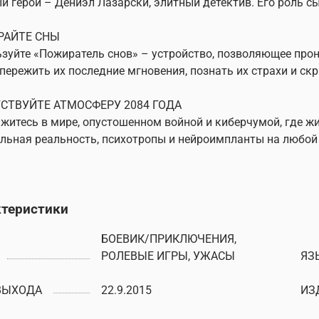
й герой – Дениэл Лазарски, элитный детектив. Его роль сы
РАЙТЕ СНЫ
зуйте «Пожиратель снов» – устройство, позволяющее про
пережить их последние мгновения, познать их страхи и ск
СТВУЙТЕ АТМОСФЕРУ 2084 ГОДА
житесь в мире, опустошенном войной и киберчумой, где жи
льная реальность, психотропы и нейроимпланты на любой в
ктеристики
БОЕВИК/ПРИКЛЮЧЕНИЯ,
РОЛЕВЫЕ ИГРЫ, УЖАСЫ
ЯЗ
ВЫХОДА
22.9.2015
ИЗ