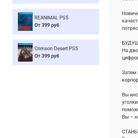
Новичк
REANIMAL PS5
качест
От
399 руб
потряс
БУДУЩ
Crimson Desert PS5
На дво
От
399 руб
цифров
Затем 
корпор
Вы инс
уголки
помож
Вы – н
СТАНЬ