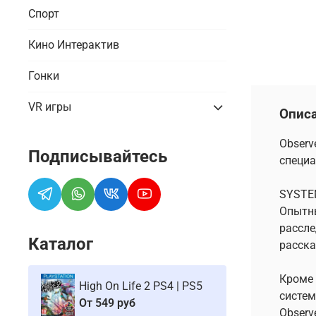
Спорт
Кино Интерактив
Гонки
VR игры
Опис
Observ
Подписывайтесь
специа
SYSTE
Опытны
рассле
Каталог
расска
Кроме 
High On Life 2 PS4 | PS5
систем
От
549 руб
Observe