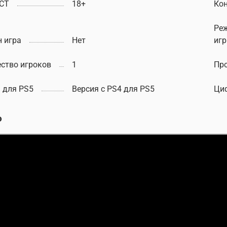
СТ
18+
Ко
Ре
 игра
Нет
иг
ство игроков
1
Пр
 для PS5
Версия с PS4 для PS5
Ци
о