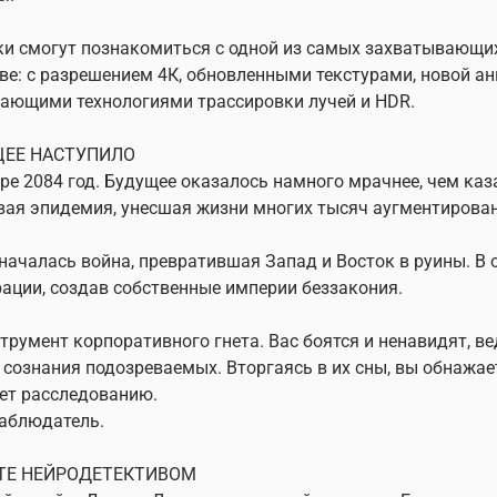
и смогут познакомиться с одной из самых захватывающих
ве: с разрешением 4К, обновленными текстурами, новой а
ающими технологиями трассировки лучей и HDR.
ЕЕ НАСТУПИЛО
ре 2084 год. Будущее оказалось намного мрачнее, чем ка
ая эпидемия, унесшая жизни многих тысяч аугментирова
началась война, превратившая Запад и Восток в руины. В
ации, создав собственные империи беззакония.
трумент корпоративного гнета. Вас боятся и ненавидят, 
 сознания подозреваемых. Вторгаясь в их сны, вы обнажает
ет расследованию.
аблюдатель.
ТЕ НЕЙРОДЕТЕКТИВОМ