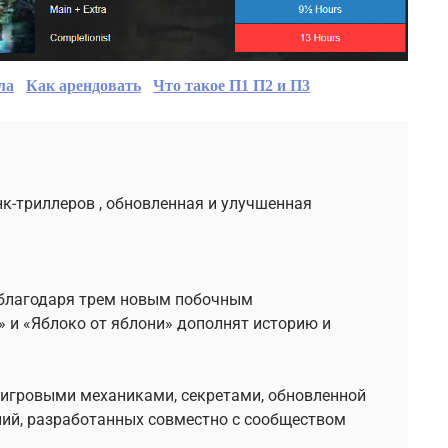
ла
Как арендовать
Что такое П1 П2 и П3
нк-триллеров , обновленная и улучшенная
 благодаря трем новым побочным
 и «Яблоко от яблони» дополнят историю и
 игровыми механиками, секретами, обновленной
ий, разработанных совместно с сообществом