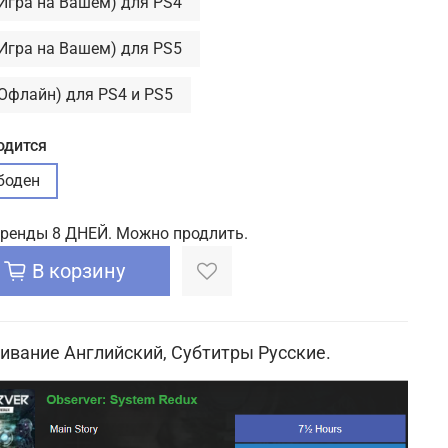
(Игра на Вашем) для PS4
(Игра на Вашем) для PS5
(Офлайн) для PS4 и PS5
одится
боден
аренды 8 ДНЕЙ. Можно продлить.
В корзину
ивание Английский, Субтитры Русские.