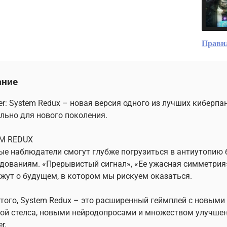
Прави
ание
er: System Redux – новая версия одного из лучших киберпа
льно для нового поколения.
M REDUX
е наблюдатели смогут глубже погрузиться в антиутопию
дованиям. «Прерывистый сигнал», «Ee ужасная симметрия»
жут о будущем, в котором мы рискуем оказаться.
того, System Redux – это расширенный геймплей с новыми
ой стелса, новыми нейродопросами и множеством улучшен
r.