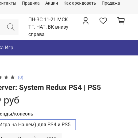
онтакты
Правила
Акции
Как арендовать
Продажа
ПН-ВС 11-21 МСК
ТГ, ЧАТ, ВК внизу
справа
а Игр
(0)
rver: System Redux PS4 | PS5
 руб
ренды/консоль
(Игра на Нашем) для PS4 и PS5