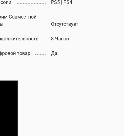
нсоли
PS5 | PS4
жим Совместной
ры
Отсутствует
одолжительность
8 Часов
фровой товар
Да