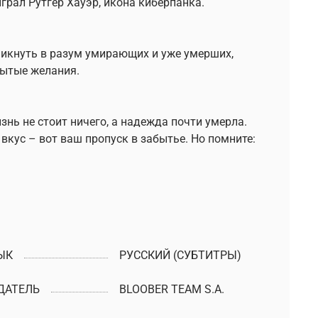
грал Рутгер Хауэр, икона киберпанка.
никнуть в разум умирающих и уже умерших,
рытые желания.
знь не стоит ничего, а надежда почти умерла.
кус – вот ваш пропуск в забытье. Но помните:
ЫК
РУССКИЙ (СУБТИТРЫ)
ДАТЕЛЬ
BLOOBER TEAM S.A.