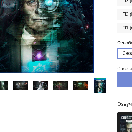
П3 
П3 
П1 
Освоб
Сво
Срок 
Озвуч