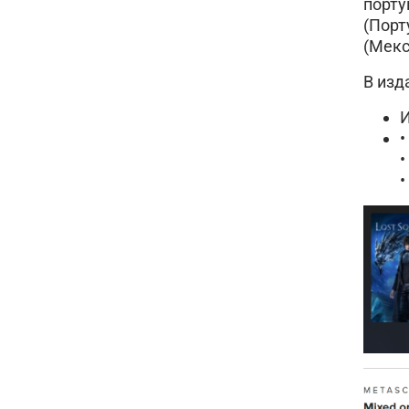
порту
(Порт
(Мекс
В изд
•
•
•