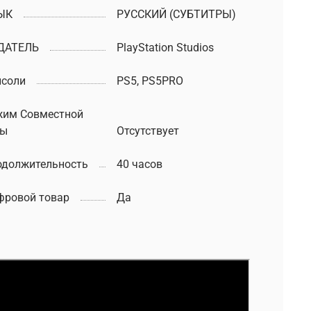
ЫК
РУССКИЙ (СУБТИТРЫ)
ДАТЕЛЬ
PlayStation Studios
нсоли
PS5, PS5PRO
жим Совместной
ры
Отсутствует
одолжительность
40 часов
фровой товар
Да