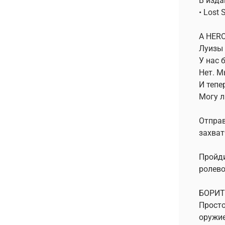
В изда
• Lost 
A HER
Луизы 
У нас 
Нет. М
И тепе
Могу л
Отправ
захват
Пройди
ролево
БОРИТ
Просто
оружи