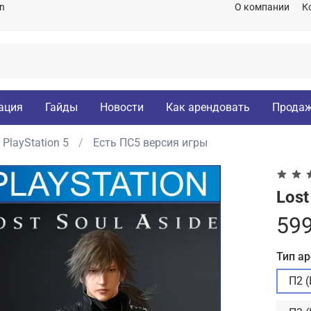
on
О компании
К
ация
Гайды
Новости
Как арендовать
Продаж
PlayStation 5
Есть ПС5 версия игры
Lost
599
Тип а
П2 