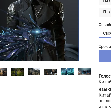
П3 
П1 
Освоб
Сво
Срок 
Голос
Китай
Языки
Китай
англи
италь