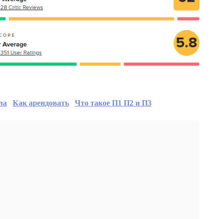
ла
Как арендовать
Что такое П1 П2 и П3