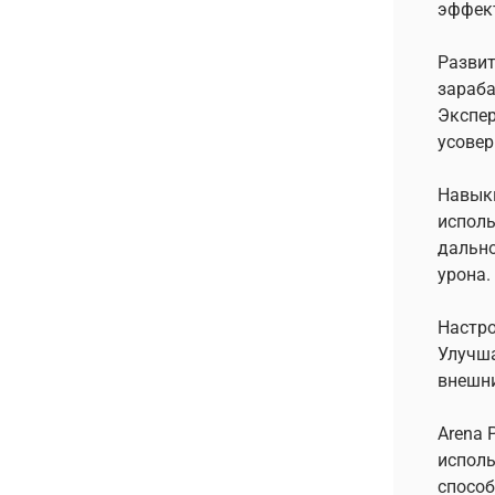
эффек
Развит
зараба
Экспер
усовер
Навык
исполь
дально
урона.
Настро
Улучша
внешни
Arena 
исполь
способ