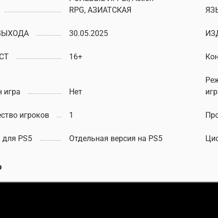
RPG, АЗИАТСКАЯ
ЯЗ
ВЫХОДА
30.05.2025
ИЗ
СТ
16+
Ко
Ре
 игра
Нет
иг
ство игроков
1
Пр
 для PS5
Отдельная версия на PS5
Ци
о