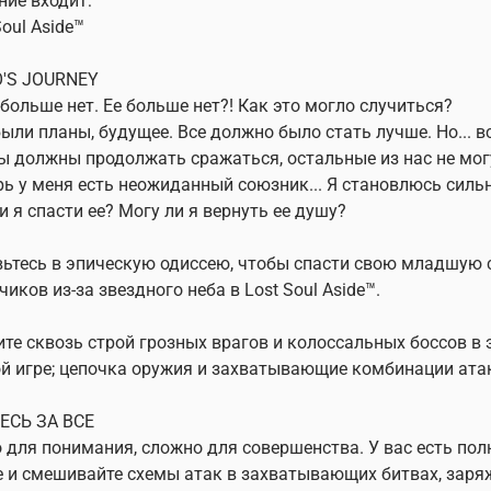
ние входит:
Soul Aside™
O'S JOURNEY
больше нет. Ее больше нет?! Как это могло случиться?
были планы, будущее. Все должно было стать лучше. Но... в
ы должны продолжать сражаться, остальные из нас не мог
рь у меня есть неожиданный союзник... Я становлюсь сильн
и я спасти ее? Могу ли я вернуть ее душу?
ьтесь в эпическую одиссею, чтобы спасти свою младшую с
чиков из-за звездного неба в Lost Soul Aside™.
те сквозь строй грозных врагов и колоссальных боссов 
й игре; цепочка оружия и захватывающие комбинации ата
ЕСЬ ЗА ВСЕ
 для понимания, сложно для совершенства. У вас есть пол
е и смешивайте схемы атак в захватывающих битвах, за