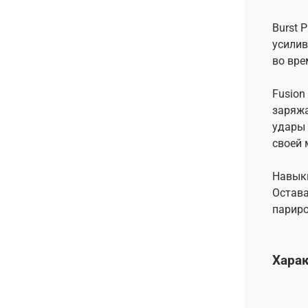
Burst P
усилив
во вре
Fusion
заряжа
удары 
своей 
Навык
Остава
париро
Хара