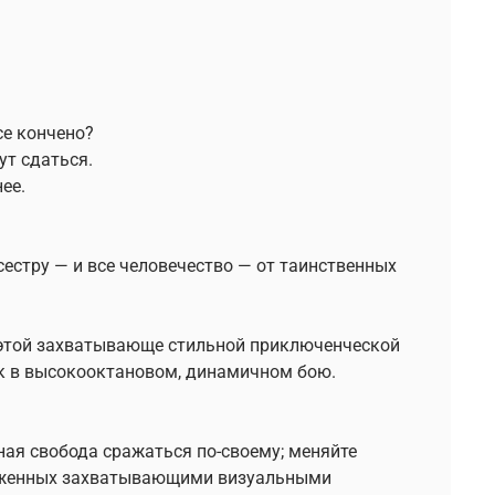
се кончено?
ут сдаться.
ее.
естру — и все человечество — от таинственных
в этой захватывающе стильной приключенческой
к в высокооктановом, динамичном бою.
ная свобода сражаться по-своему; меняйте
ряженных захватывающими визуальными