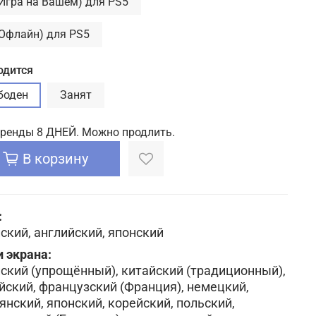
(Игра на Вашем) для PS5
(Офлайн) для PS5
одится
боден
Занят
аренды 8 ДНЕЙ. Можно продлить.
В корзину
:
ский, английский, японский
 экрана:
ский (упрощённый), китайский (традиционный),
йский, французский (Франция), немецкий,
янский, японский, корейский, польский,