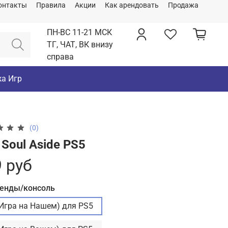
онтакты
Правила
Акции
Как арендовать
Продажа
ПН-ВС 11-21 МСК
ТГ, ЧАТ, ВК внизу
справа
а Игр
(0)
 Soul Aside PS5
 руб
ренды/консоль
(Игра на Нашем) для PS5