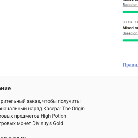
Прави
ание
рительный заказ, чтобы получить:
оначальный наряд Касера: The Origin
гровых предметов High Potion
гровых монет Divinity's Gold