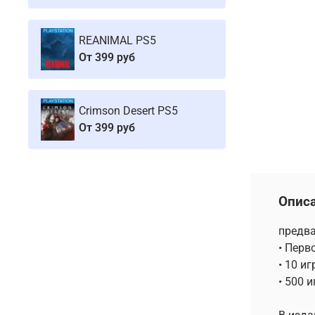
REANIMAL PS5
От
399 руб
Crimson Desert PS5
От
399 руб
Опис
предва
• Перв
• 10 и
• 500 и