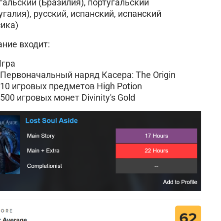
гальский (Бразилия), португальский
угалия), русский, испанский, испанский
ика)
ание входит:
Игра
 Первоначальный наряд Касера: The Origin
 10 игровых предметов High Potion
 500 игровых монет Divinity's Gold