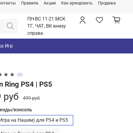
онтакты
Правила
Акции
Как арендовать
Продажа
ПН-ВС 11-21 МСК
ТГ, ЧАТ, ВК внизу
справа
а Игр
(0)
n Ring PS4 | PS5
 руб
499 руб
ренды/консоль
(Игра на Нашем) для PS4 и PS5