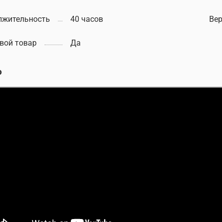
лжительность
40 часов
Вер
вой товар
Да
о