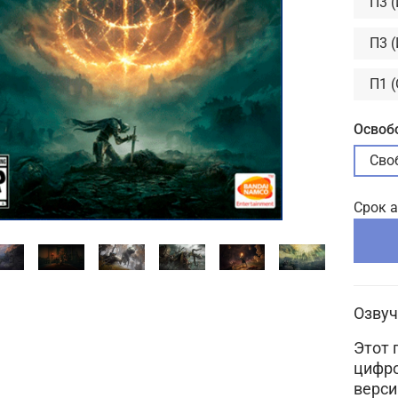
П3 
П3 
П1 
Освоб
Сво
Срок 
Озвуч
Этот 
цифро
верси