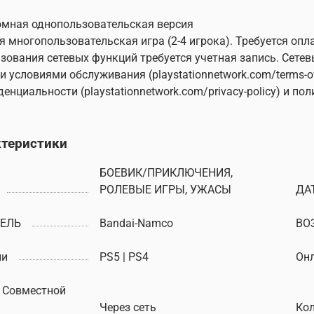
мная однопользовательская версия
я многопользовательская игра (2-4 игрока). Требуется опла
зования сетевых функций требуется учетная запись. Сете
 условиями обслуживания (playstationnetwork.com/terms-of
енциальности (playstationnetwork.com/privacy-policy) и п
ктеристики
БОЕВИК/ПРИКЛЮЧЕНИЯ,
РОЛЕВЫЕ ИГРЫ, УЖАСЫ
ДА
ЕЛЬ
Bandai-Namco
ВО
ли
PS5 | PS4
Онл
 Совместной
Через сеть
Кол