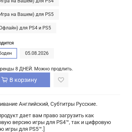
(Игра на Вашем) для PS4
(Игра на Вашем) для PS5
(Офлайн) для PS4 и PS5
одится
боден
05.08.2026
аренды 8 ДНЕЙ. Можно продлить.
В корзину
ивание Английский, Субтитры Русские.
продукт дает вам право загрузить как
вую версию игры для PS4™, так и цифровую
ю игры для PS5™.]