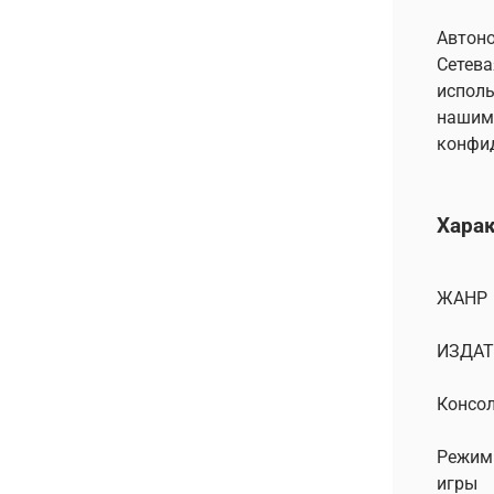
Автоно
Сетева
исполь
нашими
конфид
Хара
ЖАНР
ИЗДАТ
Консо
Режим
игры