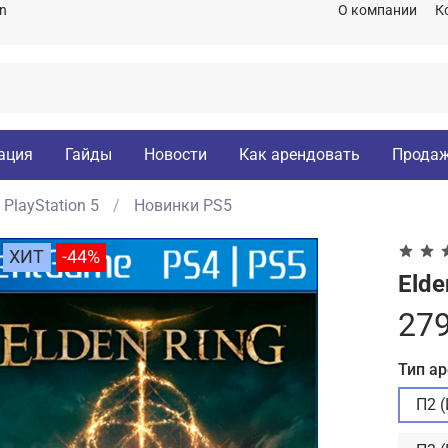
on
О компании
К
ация
Гайды
Новости
Как арендовать
Продаж
PlayStation 5
Новинки PS5
ХИТ
-44%
Elde
279
Тип а
П2 