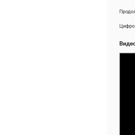
Продо
Цифро
Виде