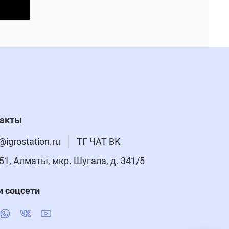
такты
@igrostation.ru
ТГ ЧАТ ВК
51, Алматы, мкр. Шугала, д. 341/5
 соцсети