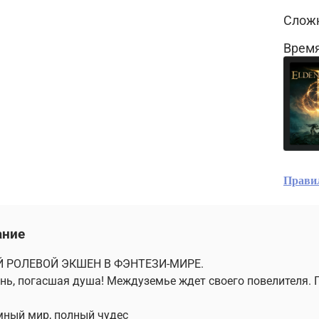
Сложн
Время
Прави
ание
 РОЛЕВОЙ ЭКШЕН В ФЭНТЕЗИ-МИРЕ.
нь, погасшая душа! Междуземье ждет своего повелителя. П
мный мир, полный чудес