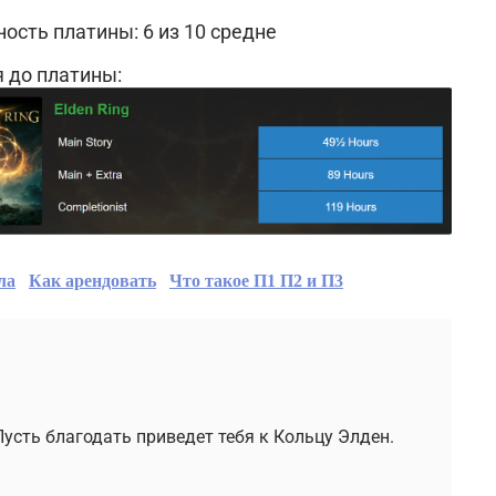
ость платины: 6 из 10 средне
 до платины:
ла
Как арендовать
Что такое П1 П2 и П3
усть благодать приведет тебя к Кольцу Элден.