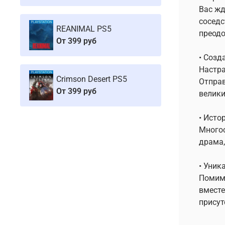
Вас жд
соседс
REANIMAL PS5
преодо
От
399 руб
• Созд
Настра
Crimson Desert PS5
Отправ
От
399 руб
велики
• Исто
Многос
драма,
• Уник
Помимо
вместе
присут