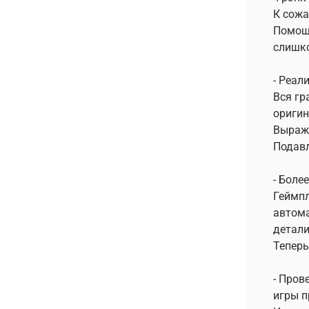
К сожа
Помощь
слишк
- Реал
Вся гр
оригин
Выраже
Подавл
- Боле
Геймпл
автома
детали
Теперь
- Пров
игры п