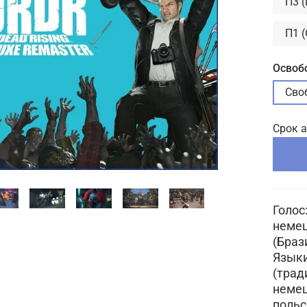
П3 
П1 
Освоб
Сво
Срок 
Голос
немец
(Браз
Языки
(трад
немец
польс