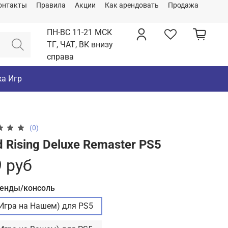
онтакты
Правила
Акции
Как арендовать
Продажа
ПН-ВС 11-21 МСК
ТГ, ЧАТ, ВК внизу
справа
а Игр
(0)
 Rising Deluxe Remaster PS5
 руб
ренды/консоль
(Игра на Нашем) для PS5