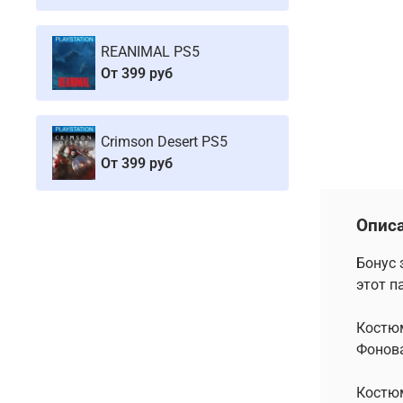
REANIMAL PS5
От
399 руб
Crimson Desert PS5
От
399 руб
Опис
Бонус 
этот п
Костюм
Фонова
Костюм