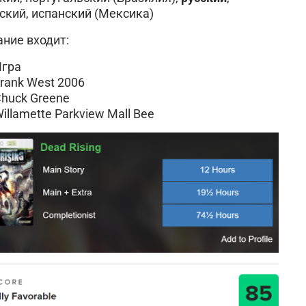
ский, испанский (Мексика)
ание входит:
Игра
rank West 2006
huck Greene
illamette Parkview Mall Bee