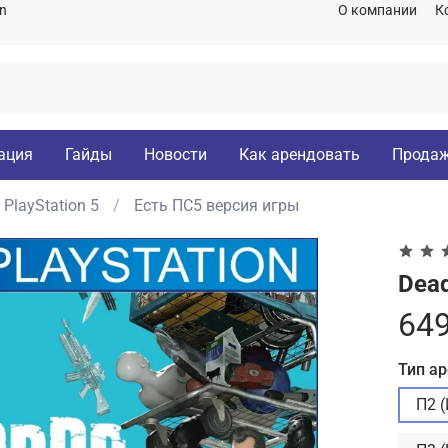
on
О компании
К
ация
Гайды
Новости
Как арендовать
Продаж
PlayStation 5
Есть ПС5 версия игры
Dead
649
Тип а
П2 