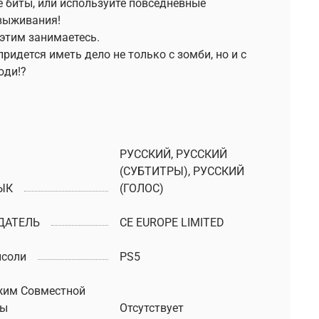
е биты, или используйте повседневные
 выживания!
этим занимаетесь.
ридется иметь дело не только с зомби, но и с
юди!?
РУССКИЙ, РУССКИЙ
(СУБТИТРЫ), РУССКИЙ
ЫК
(ГОЛОС)
ДАТЕЛЬ
CE EUROPE LIMITED
нсоли
PS5
жим Совместной
ры
Отсутствует