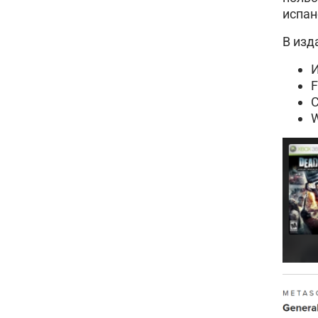
испан
В изд
F
C
W