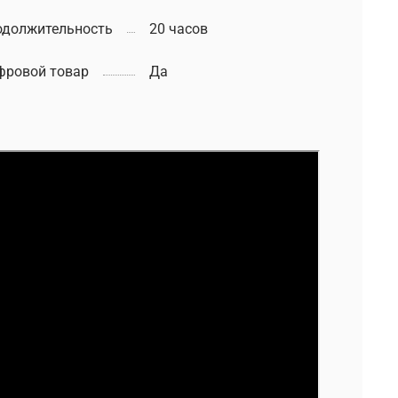
одолжительность
20 часов
фровой товар
Да