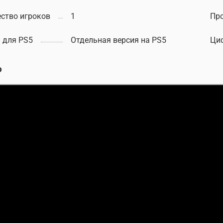
ство игроков
1
Пр
 для PS5
Отдельная версия на PS5
Ци
о