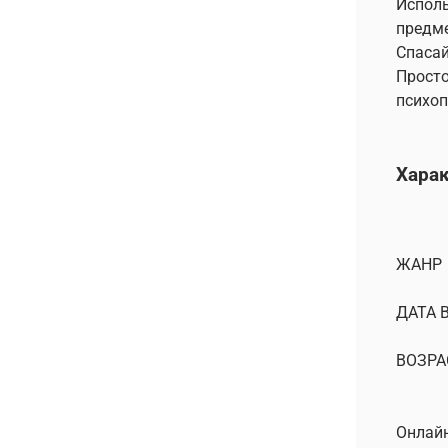
Исполь
предме
Спасай
Просто
психоп
Хара
ЖАНР
ДАТА 
ВОЗРА
Онлайн