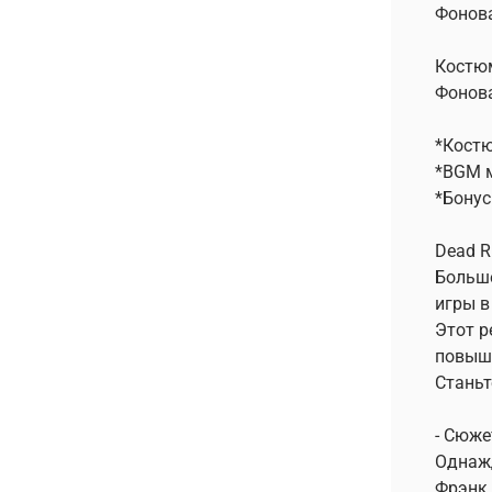
Фонова
Костюм
Фонова
*Костю
*BGM м
*Бонус
Dead R
Больше
игры в
Этот р
повыш
Станьт
- Сюже
Однажд
Фрэнк 