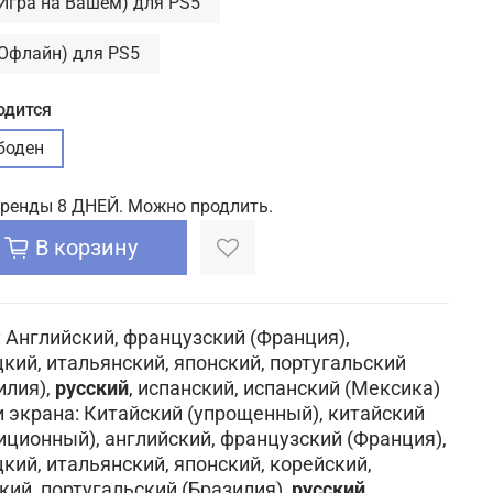
(Игра на Вашем) для PS5
(Офлайн) для PS5
одится
боден
аренды 8 ДНЕЙ. Можно продлить.
В корзину
: Английский, французский (Франция),
кий, итальянский, японский, португальский
илия),
русский
, испанский, испанский (Мексика)
 экрана: Китайский (упрощенный), китайский
иционный), английский, французский (Франция),
кий, итальянский, японский, корейский,
кий, португальский (Бразилия),
русский
,