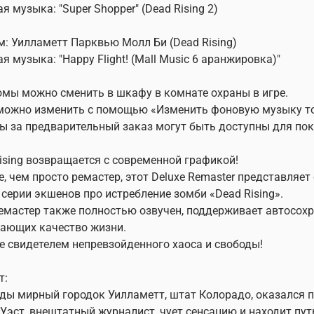
я музыка: "Super Shopper" (Dead Rising 2)
: Уилламетт Парквью Молл Би (Dead Rising)
я музыка: "Happy Flight! (Mall Music 6 аранжировка)"
мы можно сменить в шкафу в комнате охраны в игре.
ожно изменить с помощью «Изменить фоновую музыку тор
ы за предварительный заказ могут быть доступны для пок
ising возвращается с современной графикой!
, чем просто ремастер, этот Deluxe Remaster представляе
 серии экшенов про истребление зомби «Dead Rising».
емастер также полностью озвучен, поддерживает автосохр
ающих качество жизни.
е свидетелем непревзойденного хаоса и свободы!
т:
ы мирный городок Уилламетт, штат Колорадо, оказался 
Уэст, внештатный журналист, чует сенсацию и находит пут