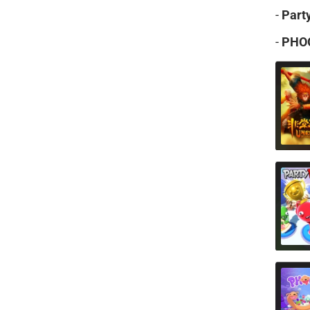
-
Part
-
PHO