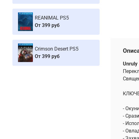
REANIMAL PS5
От
399 руб
Crimson Desert PS5
Опис
От
399 руб
Unruly
Перекл
Священ
КЛЮЧЕ
- Окун
- Сраз
- Испо
- Овла
- Захв