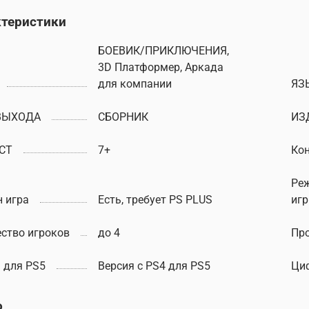
ктеристики
БОЕВИК/ПРИКЛЮЧЕНИЯ,
3D Платформер, Аркада
для компании
ЯЗ
ВЫХОДА
СБОРНИК
ИЗ
СТ
7+
Ко
Ре
 игра
Есть, требует PS PLUS
иг
ство игроков
до 4
Пр
 для PS5
Версия с PS4 для PS5
Ци
о