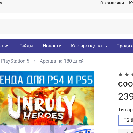
on
О компании
К
ация
Гайды
Новости
Как арендовать
Продаж
PlayStation 5
Аренда на 180 дней
COOP
239
Тип а
П2 