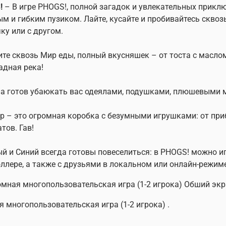
!
– В игре PHOGS!, полной загадок и увлекательных приклю
м и гибким пузиком. Лайте, кусайте и пробивайтесь сквозь
ку или с другом.
те сквозь Мир еды, полный вкусняшек – от тоста с маслом 
дная река!
а готов убаюкать вас одеялами, подушками, плюшевыми 
р – это огромная коробка с безумными игрушками: от при
тов. Гав!
й и Синий всегда готовы повеселиться: в PHOGS! можно и
ллере, а также с друзьями в локальном или онлайн-режиме
мная многопользовательская игра (1-2 игрока) Обший экр
я многопользовательская игра (1-2 игрока) .