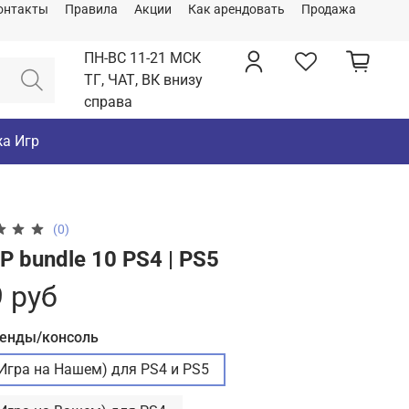
онтакты
Правила
Акции
Как арендовать
Продажа
ПН-ВС 11-21 МСК
ТГ, ЧАТ, ВК внизу
справа
а Игр
(0)
 bundle 10 PS4 | PS5
 руб
ренды/консоль
(Игра на Нашем) для PS4 и PS5