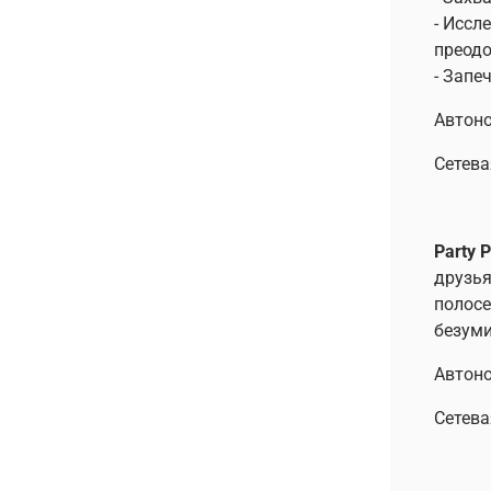
- Иссл
преодо
- Запе
Автоно
Сетева
Party 
друзья
полосе
безуми
Автоно
Сетева