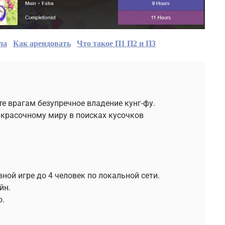
ла
Как арендовать
Что такое П1 П2 и П3
те врагам безупречное владение кунг-фу.
 красочному миру в поисках кусочков
вной игре до 4 человек по локальной сети.
йн.
о.