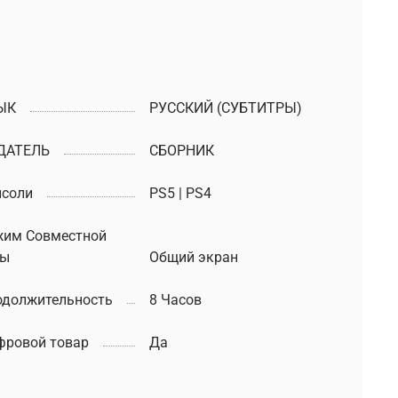
ЫК
РУССКИЙ (СУБТИТРЫ)
ДАТЕЛЬ
СБОРНИК
нсоли
PS5 | PS4
жим Совместной
ры
Общий экран
одолжительность
8 Часов
фровой товар
Да