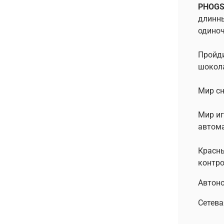
PHOGS
длинны
одиноч
Пройди
шокола
Мир сн
Мир иг
автома
Красны
контро
Автоно
Сетева