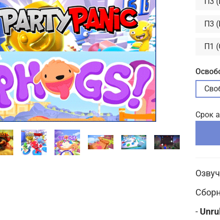
П3 
П3 
П1 
Освоб
Сво
Срок 
Озвуч
Сборн
-
Unru