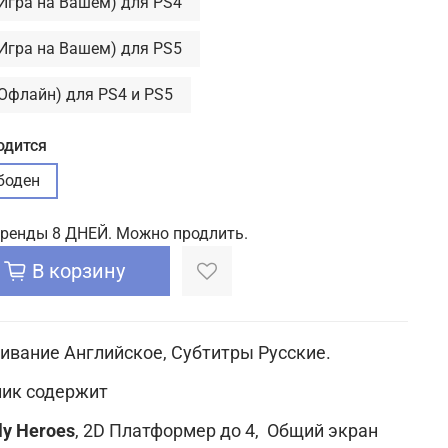
(Игра на Вашем) для PS4
(Игра на Вашем) для PS5
(Офлайн) для PS4 и PS5
одится
боден
аренды 8 ДНЕЙ. Можно продлить.
В корзину
ивание Английское, Субтитры Русские.
ик содержит
ly Heroes
,
2D Платформер до 4, Общий экран