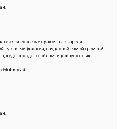
ан.
ватках за спасение проклятого города
ший тур по мифологии, созданной самой громкой
нию, куда попадают обломки разрушенных
а Motörhead
ан.