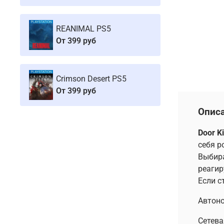
REANIMAL PS5
От
399 руб
Crimson Desert PS5
От
399 руб
Опис
Door K
себя р
Выбира
реагир
Если с
Автоно
Сетева