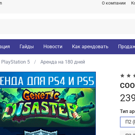
on
О компании
К
ация
Гайды
Новости
Как арендовать
Продаж
PlayStation 5
Аренда на 180 дней
COOP
239
Тип а
П2 