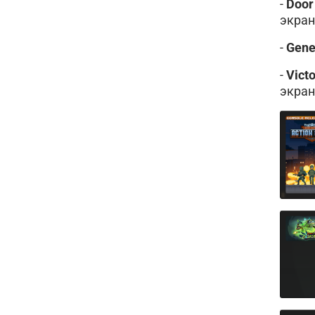
-
Door 
экран
-
Gene
-
Victo
экран