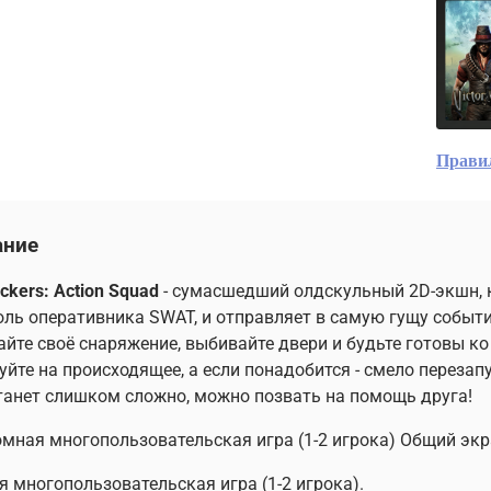
Прави
ание
ickers: Action Squad
- сумасшедший олдскульный 2D-экшн, 
оль оперативника SWAT, и отправляет в самую гущу событий
йте своё снаряжение, выбивайте двери и будьте готовы ко
уйте на происходящее, а если понадобится - смело перезап
танет слишком сложно, можно позвать на помощь друга!
мная многопользовательская игра (1-2 игрока) Общий экр
я многопользовательская игра (1-2 игрока).