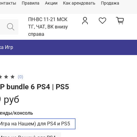
онтакты
Правила
Акции
Как арендовать
Продажа
ПН-ВС 11-21 МСК
ТГ, ЧАТ, ВК внизу
справа
а Игр
(0)
 bundle 6 PS4 | PS5
 руб
ренды/консоль
(Игра на Нашем) для PS4 и PS5