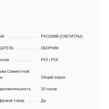
ЫК
РУССКИЙ (СУБТИТРЫ)
ДАТЕЛЬ
СБОРНИК
нсоли
PS5 | PS4
жим Совместной
ры
Общий экран
одолжительность
20 часов
фровой товар
Да