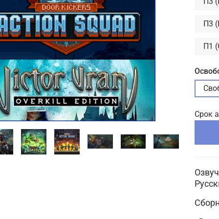
П3 
П3 
П1 
Освоб
Сво
Срок 
Озвуч
Русск
Сборн