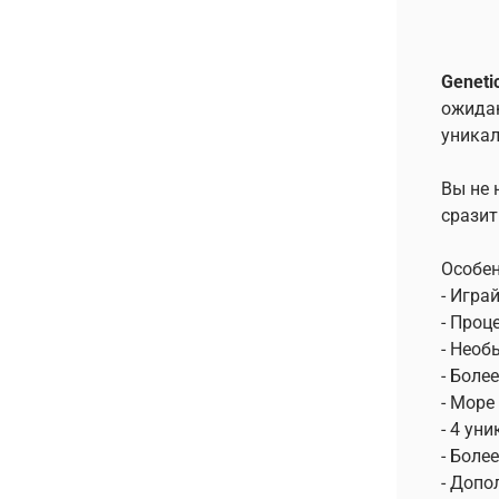
Genetic
ожидаю
уникал
Вы не 
сразит
Особен
- Игра
- Проц
- Необ
- Боле
- Море
- 4 ун
- Боле
- Допо