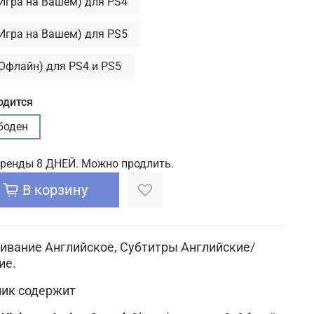
(Игра на Вашем) для PS4
(Игра на Вашем) для PS5
(Офлайн) для PS4 и PS5
одится
боден
аренды 8 ДНЕЙ. Можно продлить.
В корзину
ивание Английское, Субтитры Английские/
ие.
ик содержит