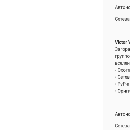
Автоно
Сетева
Victor 
Загора
группо
вселен
• Охот
• Сете
• PvP-
• Ориг
Автоно
Сетева