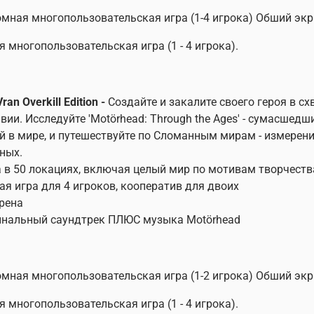
мная многопользовательская игра (1-4 игрока) Обший экр
я многопользовательская игра (1 - 4 игрока).
Vran Overkill Edition -
Создайте и закалите своего героя в сх
вии. Исследуйте 'Motörhead: Through the Ages' - сумасшед
й в мире, и путешествуйте по Сломанным мирам - измере
ных.
а в 50 локациях, включая целый мир по мотивам творчеств
вая игра для 4 игроков, кооператив для двоих
аренa
инальный саундтрек ПЛЮС музыка Motörhead
мная многопользовательская игра (1-2 игрока) Обший экр
я многопользовательская игра (1 - 4 игрока).