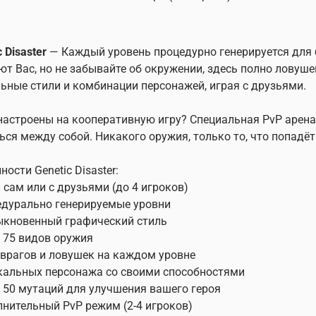
 Disaster
— Каждый уровень процедурно генерируется для 
т Вас, но не забывайте об окружении, здесь полно ловуше
ьные стили и комбинации персонажей, играя с друзьями.
настроены на кооперативную игру? Специальная PvP арена у
ься между собой. Никакого оружия, только то, что попадёт
ности Genetic Disaster:
й сам или с друзьями (до 4 игроков)
едурально генерируемые уровни
ыкновенный графический стиль
е 75 видов оружия
 врагов и ловушек на каждом уровне
икальных персонажа со своими способностями
е 50 мутаций для улучшения вашего героя
лнительный PvP режим (2-4 игроков)