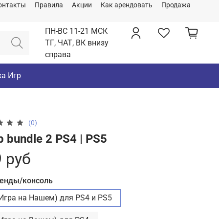
онтакты
Правила
Акции
Как арендовать
Продажа
ПН-ВС 11-21 МСК
ТГ, ЧАТ, ВК внизу
справа
а Игр
(0)
 bundle 2 PS4 | PS5
 руб
ренды/консоль
(Игра на Нашем) для PS4 и PS5