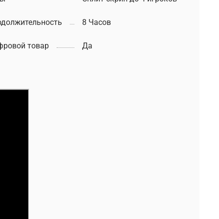
одолжительность
8 Часов
фровой товар
Да