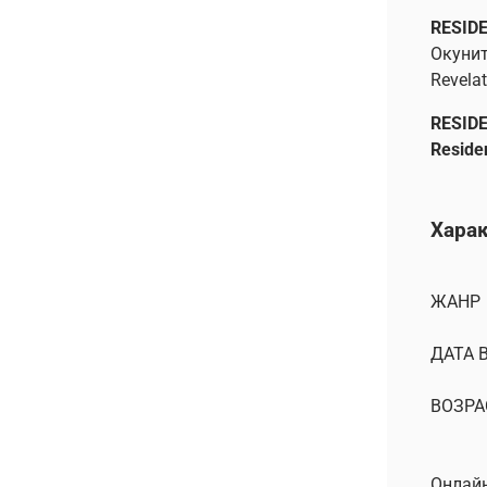
RESID
Окунит
Revelat
RESID
Residen
Хара
ЖАНР
ДАТА 
ВОЗРА
Онлайн