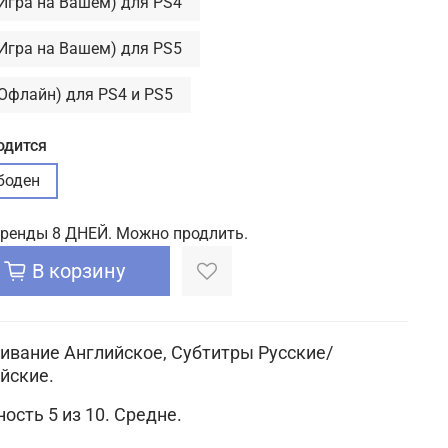
(Игра на Вашем) для PS4
(Игра на Вашем) для PS5
(Офлайн) для PS4 и PS5
одится
боден
аренды 8 ДНЕЙ. Можно продлить.
В корзину
ивание Английское, Субтитры Русские/
йские.
ость 5 из 10. Средне.