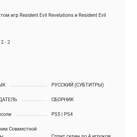
 игр Resident Evil Revelations и Resident Evil
2 - 2
ЫК
РУССКИЙ (СУБТИТРЫ)
ДАТЕЛЬ
СБОРНИК
нсоли
PS5 | PS4
жим Совместной
ры
Сплит скрин до 4 игроков