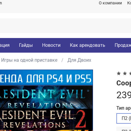
on
О компании
К
ация
Гайды
Новости
Как арендовать
Продаж
Игры на одной приставке
Для Двоих
Coop
239
Тип а
П2 