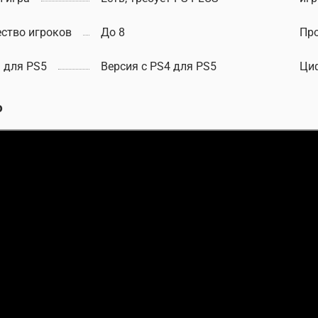
ство игроков
До 8
Пр
 для PS5
Версия с PS4 для PS5
Ци
о