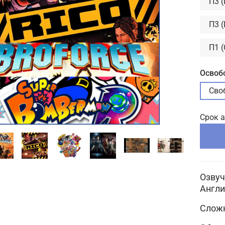
П3 
П3 
П1 
Освоб
Сво
Срок 
Озвуч
Англи
Сложн