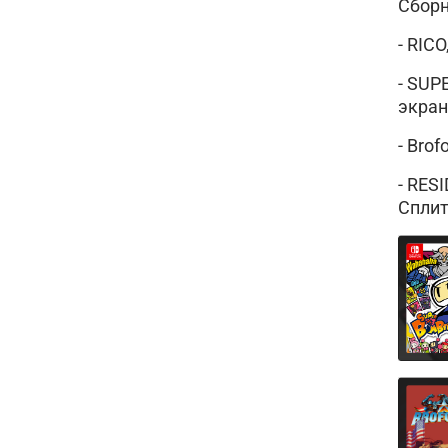
Сборн
-
RICO
- SU
экран
- Bro
- RES
Сплит