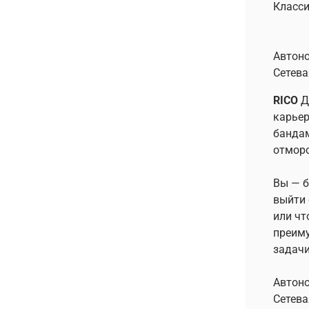
Класси
Автоно
Сетева
RICO
Д
карьер
бандам
отморо
Вы — б
выйти 
или чт
преиму
задачи
Автоно
Сетева