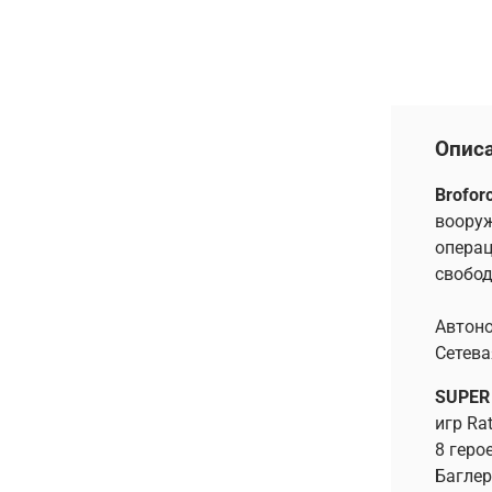
Опис
Brofor
воору
операц
свобод
Автоно
Сетева
SUPER
игр Rat
8 геро
Баглер