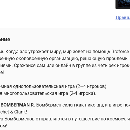
Прави
ание
ce
. Когда зло угрожает миру, мир зовет на помощь Broforc
женную околовоенную организацию, решающую проблемы 
иями. Сражайся сам или онлайн в группе из четырех игроко
е!
мная однопользовательская игра (2–4 игроков)
я многопользовательская игра (2-4 игрока).
 BOMBERMAN R.
Бомбермен силен как никогда, и в игре п
chet & Clank!
ев-Бомберменов отправляются в путешествие по космосу,
ом!