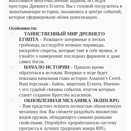
выполняйте многочисленные задания, исследуя
просторы Древнего Египта. Вы с головой погрузитесь в
захватывающие истории, оказавшись в центре событий,
которые сформировали облик цивилизации.
Особенности:
·
ТАИНСТВЕННЫЙ МИР ДРЕВНЕГО
ЕГИПТА
– Разыщите затерянные в песках
гробницы, исследуйте великие пирамиды,
раскройте секреты, которые таят в себе мумии, и
узнайте о намерениях последних фараонов и даже
самих богов.
·
НАЧАЛО ИСТОРИИ
– Пришло время
обратиться к истокам. Впервые в игре будет
показана начальная глава истории Assassin’s Creed.
Ваш персонаж - Байек, защитник Египта. Именно
с его судьбой связаны события, итогом которых
станет создание Братства ассасинов.
·
ОБНОВЛЕННАЯ МЕХАНИКА ЭКШН-RPG
– Вам предстоит освоить полностью обновленную
механику боя. Вы сможете раздобыть множество
видов оружия, обладающего самыми разными
свойствами. Опробуйте проработанную систему
прогресса в лучших традициях жанра RPG,