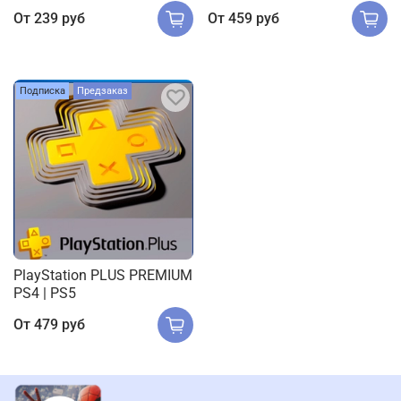
От
239 руб
От
459 руб
Подписка
Предзаказ
PlayStation PLUS PREMIUM
PS4 | PS5
От
479 руб