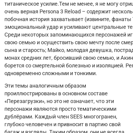
титаническое усилие.
Тем не менее, я не могу отри
очень верная Persona 3 Reload – содержит нескол
побочная история захватывает (извините, фанаты 
эмоциональный удар и усиливают центральные темы
Среди некоторых запоминающихся персонажей игр
свою семью и осуществить свою мечту после смер
сына и старость;
Майко, молодая девушка, пострад
монах средних лет, бросивший свою семью, и Аки
борется со смертельной болезнью и изоляцией.
Pe
одновременно сложными и тонкими.
Эти темы аналогичным образом
проиллюстрированы в основном составе
«Перезагрузки», но это не означает, что эти
персонажи являются просто тематическими
дублёрами.
Каждый член SEES многогранен,
глубоко человечен и привносит в партию свой
багаж и взгляды.
Таким образом, они не всегда