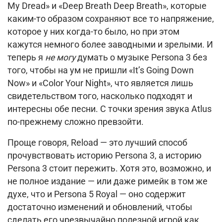
My Dread» и «Deep Breath Deep Breath», которые
каким-то образом сохраняют все то напряжение,
которое у них когда-то было, но при этом
кажутся немного более заводными и зрелыми.
И
теперь я
не могу
думать о музыке Persona 3 без
того, чтобы на ум не пришли «It’s Going Down
Now» и «Color Your Night», что является лишь
свидетельством того, насколько подходят и
интересны обе песни.
С точки зрения звука Atlus
по-прежнему сложно превзойти.
Проще говоря, Reload — это лучший способ
прочувствовать историю Persona 3, а историю
Persona 3 стоит пережить.
Хотя это, возможно, и
не полное издание — или даже римейк в том же
духе, что и Persona 5 Royal — оно содержит
достаточно изменений и обновлений, чтобы
сделать его чрезвычайно полезной игрой как