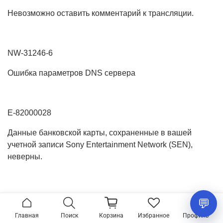
Невозможно оставить комментарий к трансляции.
NW-31246-6
Ошибка параметров DNS сервера
E-82000028
Данные банковской карты, сохраненные в вашей
учетной записи Sony Entertainment Network (SEN),
неверны.
CE-33319-9
Не получается загрузить в сеть видеоклип/снимок
Главная
Поиск
Корзина
Избранное
Профиль